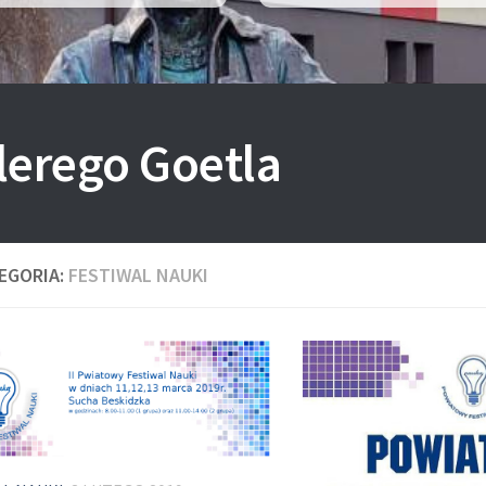
lerego Goetla
EGORIA:
FESTIWAL NAUKI