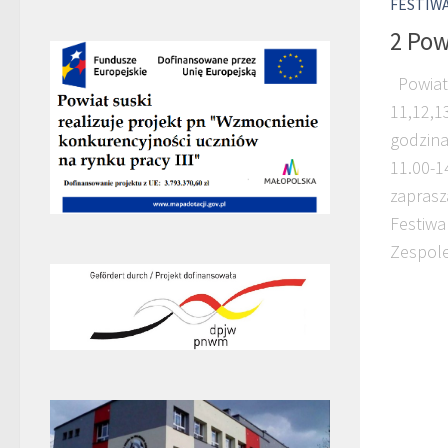
FESTIW
2 Pow
Powiato
11,12,1
godzina
11.00-1
zaprasz
Festiwa
Zespole 