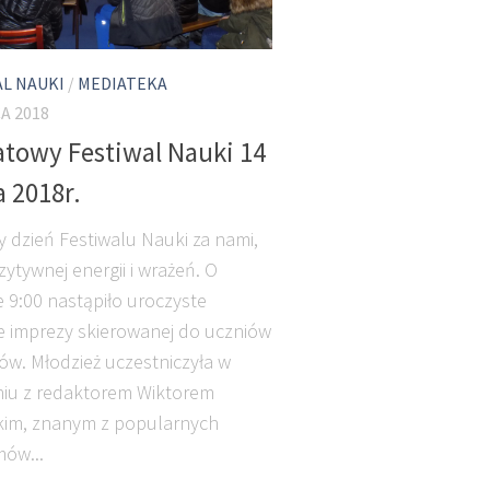
AL NAUKI
/
MEDIATEKA
A 2018
towy Festiwal Nauki 14
 2018r.
y dzień Festiwalu Nauki za nami,
ytywnej energii i wrażeń. O
e 9:00 nastąpiło uroczyste
e imprezy skierowanej do uczniów
ów. Młodzież uczestniczyła w
iu z redaktorem Wiktorem
kim, znanym z popularnych
ów...