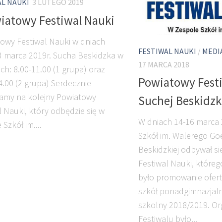
AL NAUKI
3 LUTEGO 2019
iatowy Festiwal Nauki
wy Festiwal Nauki w dniach
FESTIWAL NAUKI
/
MEDI
3 marca 2019r. Sucha Beskidzka w
17 MARCA 2018
ch: 8.00-11.00 (1 grupa) oraz
Powiatowy Fest
4.00 (2 grupa) Serdecznie
amy na kolejny Powiatowy
Suchej Beskidzk
l Nauki, który odbędzie się w
W dniach 14-16 marca 
Szkół im....
Szkół im. Walerego Go
Beskidzkiej odbywał s
Festiwal Nauki, które
było promowanie ofert
szkół ponadgimnazjal
szkolny 2018/2019. O
Festiwalu było...