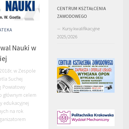
CENTRUM KSZTAŁCENIA
ZAWODOWEGO
Kursy kwalifikacyjne
ATEKA
2025/2026
iwal Nauki w
iej
2018r. w Zespole
etla Suchej
ię Powiatowy
go głównym celem
y edukacyjnej
nych na rok
rganizatorem