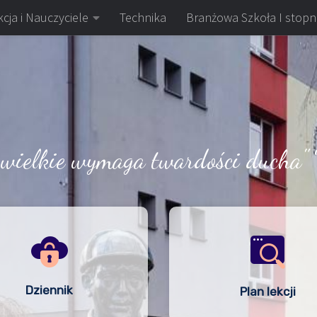
cja i Nauczyciele
Technika
Branżowa Szkoła I stopn
 wielkie wymaga twardości ducha" 
Dziennik
Plan lekcji