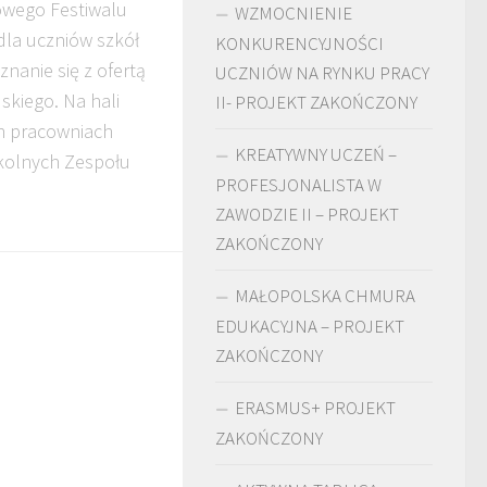
owego Festiwalu
WZMOCNIENIE
 dla uczniów szkół
KONKURENCYJNOŚCI
nanie się z ofertą
UCZNIÓW NA RYNKU PRACY
skiego. Na hali
II- PROJEKT ZAKOŃCZONY
h pracowniach
KREATYWNY UCZEŃ –
kolnych Zespołu
PROFESJONALISTA W
ZAWODZIE II – PROJEKT
ZAKOŃCZONY
MAŁOPOLSKA CHMURA
EDUKACYJNA – PROJEKT
ZAKOŃCZONY
ERASMUS+ PROJEKT
ZAKOŃCZONY