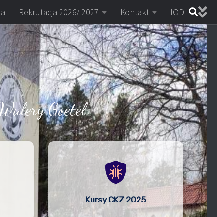
ia
Rekrutacja 2026/ 2027
Kontakt
IOD
Walery Goetel
Kursy CKZ 2025