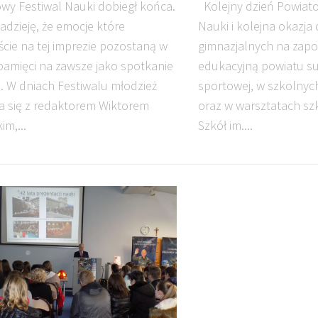
wy Festiwal Nauki dobiegł końca.
Kolejny dzień Powiat
dzieję, że emocje które
Nauki i kolejna okazja
iście na tej imprezie pozostaną w
gimnazjalnych na zapoz
pamięci na zawsze jako spotkanie
edukacyjną powiatu su
. W dniach Festiwalu młodzież
sportowej, w szkolnyc
a się z redaktorem Wiktorem
oraz w warsztatach sz
im,...
Szkół im....