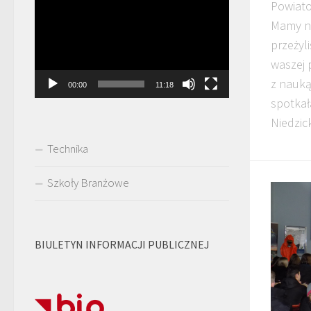
Powiato
video
Mamy na
przeżyl
waszej 
z nauką
00:00
11:18
spotkał
Niedzick
Technika
Szkoły Branżowe
BIULETYN INFORMACJI PUBLICZNEJ