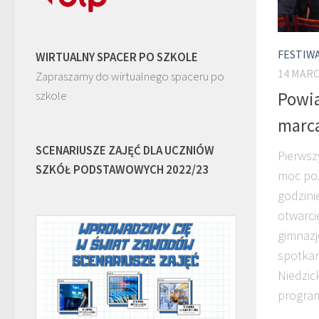
FESTIW
WIRTUALNY SPACER PO SZKOLE
14 MARC
Zapraszamy do wirtualnego spaceru po
szkole
Powia
marca
SCENARIUSZE ZAJĘĆ DLA UCZNIÓW
Pierwsz
SZKÓŁ PODSTAWOWYCH 2022/23
moc poz
godzini
otwarci
gimnazj
spotkan
Niedzic
program