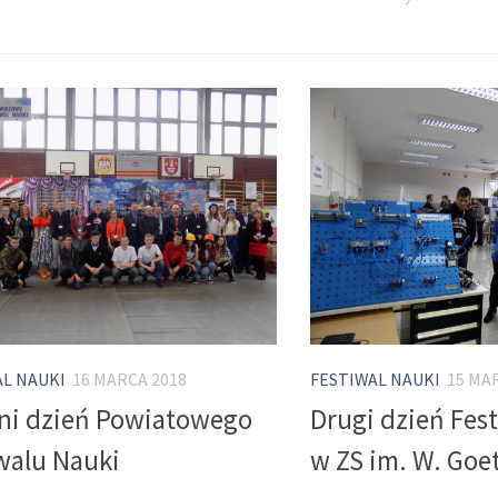
AL NAUKI
16 MARCA 2018
FESTIWAL NAUKI
15 MA
ni dzień Powiatowego
Drugi dzień Fes
walu Nauki
w ZS im. W. Goet