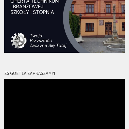
ZS GOETLA ZAPRASZAMY!
Odtwarzacz
video