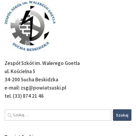
Zespół Szkół im. Walerego Goetla
ul. Kościelna 5
34-200 Sucha Beskidzka
e-mail: zsg@powiatsuski.pl
tel. (33) 874 21 46