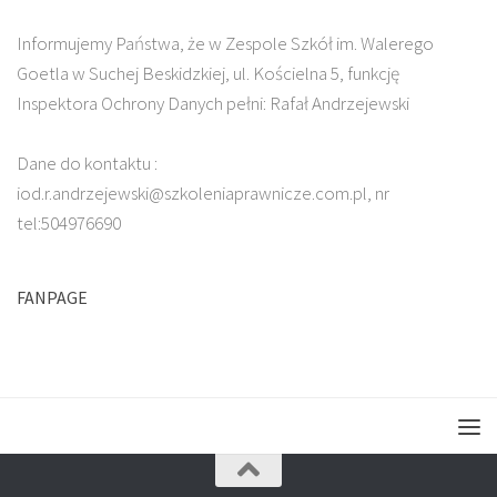
Informujemy Państwa, że w Zespole Szkół im. Walerego
Goetla w Suchej Beskidzkiej, ul. Kościelna 5, funkcję
Inspektora Ochrony Danych pełni: Rafał Andrzejewski
Dane do kontaktu :
iod.r.andrzejewski@szkoleniaprawnicze.com.pl, nr
tel:504976690
FANPAGE