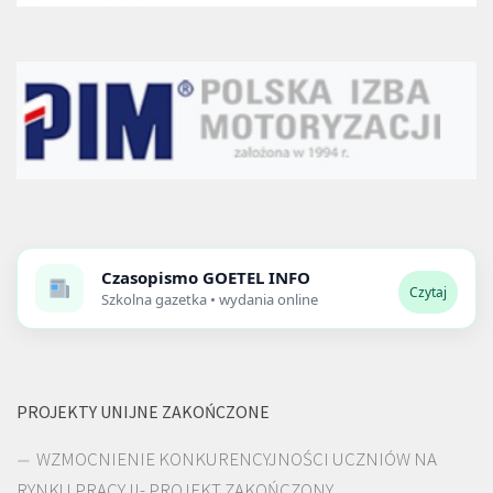
Czasopismo
GOETEL INFO
Czytaj
Szkolna gazetka • wydania online
PROJEKTY UNIJNE ZAKOŃCZONE
WZMOCNIENIE KONKURENCYJNOŚCI UCZNIÓW NA
RYNKU PRACY II- PROJEKT ZAKOŃCZONY