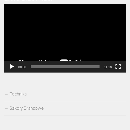
Odtwarzacz
video
00:00
11:18
Technika
Szkoły Branżowe