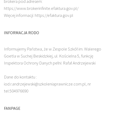
brokera pod adresem:
https://www.brokerinfinite.efaktura.gov.pl/
Więcej informacji: https://efaktura.gov.pl
INFORMACJA RODO
Informujemy Państwa, że w Zespole Szkół im. Walerego
Goetla w Suchej Beskidzkiej, ul. Kościelna 5, funkcję
Inspektora Ochrony Danych pełni: Rafał Andrzejewski
Dane do kontaktu :
iod.r.andrzejewski@szkoleniaprawnicze.com.pl, nr
tel:504976690
FANPAGE