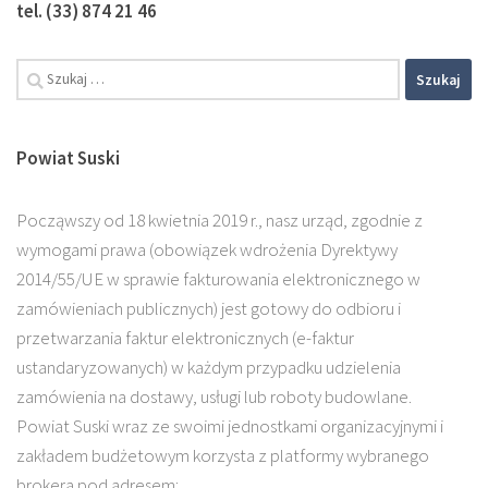
tel. (33) 874 21 46
Powiat Suski
Począwszy od 18 kwietnia 2019 r., nasz urząd, zgodnie z
wymogami prawa (obowiązek wdrożenia Dyrektywy
2014/55/UE w sprawie fakturowania elektronicznego w
zamówieniach publicznych) jest gotowy do odbioru i
przetwarzania faktur elektronicznych (e-faktur
ustandaryzowanych) w każdym przypadku udzielenia
zamówienia na dostawy, usługi lub roboty budowlane.
Powiat Suski wraz ze swoimi jednostkami organizacyjnymi i
zakładem budżetowym korzysta z platformy wybranego
brokera pod adresem: