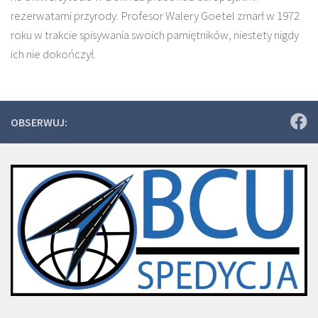
rezerwatami przyrody. Profesor Walery Goetel zmarł w 1972
roku w trakcie spisywania swoich pamiętników, niestety nigdy
ich nie dokończył.
OBSERWUJ: