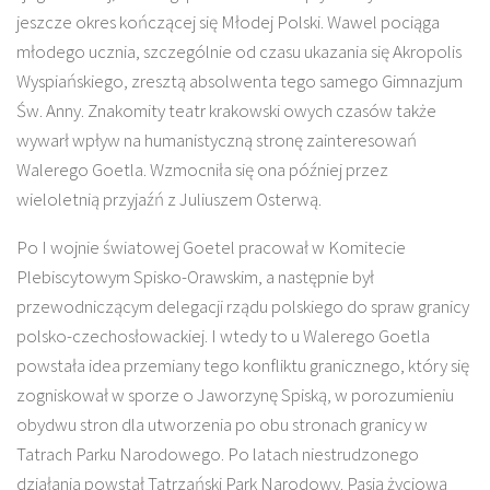
jeszcze okres kończącej się Młodej Polski. Wawel pociąga
młodego ucznia, szczególnie od czasu ukazania się Akropolis
Wyspiańskiego, zresztą absolwenta tego samego Gimnazjum
Św. Anny. Znakomity teatr krakowski owych czasów także
wywarł wpływ na humanistyczną stronę zainteresowań
Walerego Goetla. Wzmocniła się ona później przez
wieloletnią przyjaźń z Juliuszem Osterwą.
Po I wojnie światowej Goetel pracował w Komitecie
Plebiscytowym Spisko-Orawskim, a następnie był
przewodniczącym delegacji rządu polskiego do spraw granicy
polsko-czechosłowackiej. I wtedy to u Walerego Goetla
powstała idea przemiany tego konfliktu granicznego, który się
zogniskował w sporze o Jaworzynę Spiską, w porozumieniu
obydwu stron dla utworzenia po obu stronach granicy w
Tatrach Parku Narodowego. Po latach niestrudzonego
działania powstał Tatrzański Park Narodowy. Pasją życiową