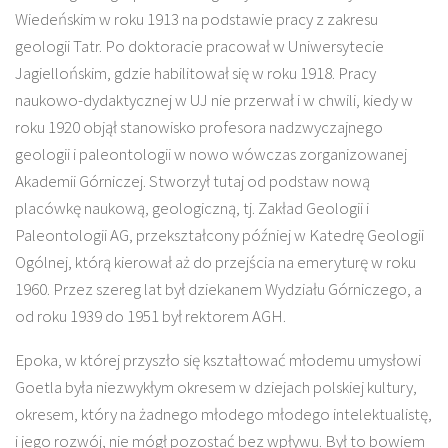
Wiedeńskim w roku 1913 na podstawie pracy z zakresu
geologii Tatr. Po doktoracie pracował w Uniwersytecie
Jagiellońskim, gdzie habilitował się w roku 1918. Pracy
naukowo-dydaktycznej w UJ nie przerwał i w chwili, kiedy w
roku 1920 objął stanowisko profesora nadzwyczajnego
geologii i paleontologii w nowo wówczas zorganizowanej
Akademii Górniczej. Stworzył tutaj od podstaw nową
placówkę naukową, geologiczną, tj. Zakład Geologii i
Paleontologii AG, przekształcony później w Katedrę Geologii
Ogólnej, którą kierował aż do przejścia na emeryturę w roku
1960. Przez szereg lat był dziekanem Wydziału Górniczego, a
od roku 1939 do 1951 był rektorem AGH.
Epoka, w której przyszło się kształtować młodemu umysłowi
Goetla była niezwykłym okresem w dziejach polskiej kultury,
okresem, który na żadnego młodego młodego intelektualistę,
i jego rozwój, nie mógł pozostać bez wpływu. Był to bowiem