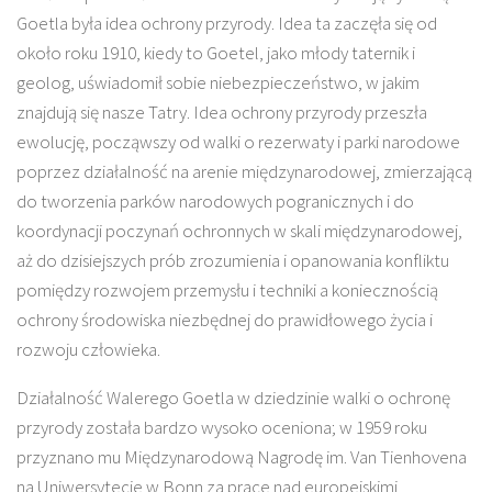
Goetla była idea ochrony przyrody. Idea ta zaczęła się od
około roku 1910, kiedy to Goetel, jako młody taternik i
geolog, uświadomił sobie niebezpieczeństwo, w jakim
znajdują się nasze Tatry. Idea ochrony przyrody przeszła
ewolucję, począwszy od walki o rezerwaty i parki narodowe
poprzez działalność na arenie międzynarodowej, zmierzającą
do tworzenia parków narodowych pogranicznych i do
koordynacji poczynań ochronnych w skali międzynarodowej,
aż do dzisiejszych prób zrozumienia i opanowania konfliktu
pomiędzy rozwojem przemysłu i techniki a koniecznością
ochrony środowiska niezbędnej do prawidłowego życia i
rozwoju człowieka.
Działalność Walerego Goetla w dziedzinie walki o ochronę
przyrody została bardzo wysoko oceniona; w 1959 roku
przyznano mu Międzynarodową Nagrodę im. Van Tienhovena
na Uniwersytecie w Bonn za prace nad europejskimi