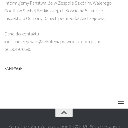
Informujemy Państwa, że w Zespole Szkół im. Walerego
Goetla w Suchej Beskidzkiej, ul. Kościelna 5, funkcję
Inspektora Ochrony Danych pełni: Rafał Andrzejewski
Dane do kontaktu :
iod.r.andrzejewski@szkoleniaprawnicze.com.pl, nr
tel:504976690
FANPAGE
Zespół Szkół im. Walerego Goetla © 2026. Wszelkie prawa