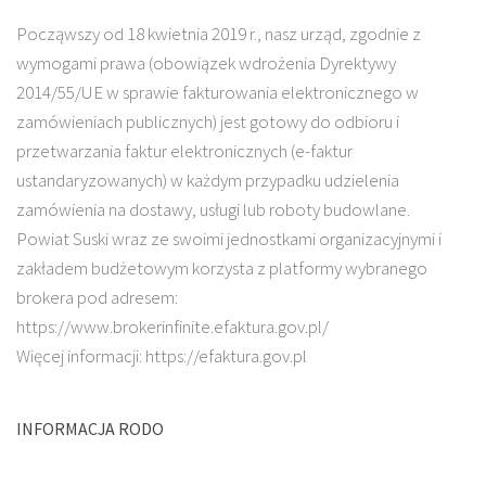
Począwszy od 18 kwietnia 2019 r., nasz urząd, zgodnie z
wymogami prawa (obowiązek wdrożenia Dyrektywy
2014/55/UE w sprawie fakturowania elektronicznego w
zamówieniach publicznych) jest gotowy do odbioru i
przetwarzania faktur elektronicznych (e-faktur
ustandaryzowanych) w każdym przypadku udzielenia
zamówienia na dostawy, usługi lub roboty budowlane.
Powiat Suski wraz ze swoimi jednostkami organizacyjnymi i
zakładem budżetowym korzysta z platformy wybranego
brokera pod adresem:
https://www.brokerinfinite.efaktura.gov.pl/
Więcej informacji: https://efaktura.gov.pl
INFORMACJA RODO