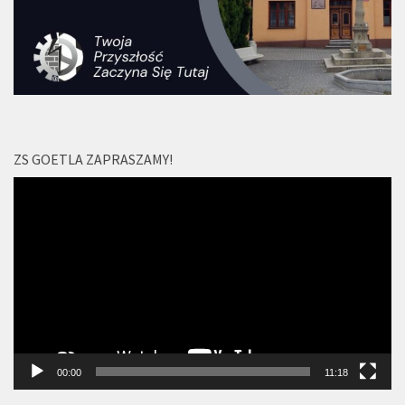
ZS GOETLA ZAPRASZAMY!
Odtwarzacz
video
00:00
11:18