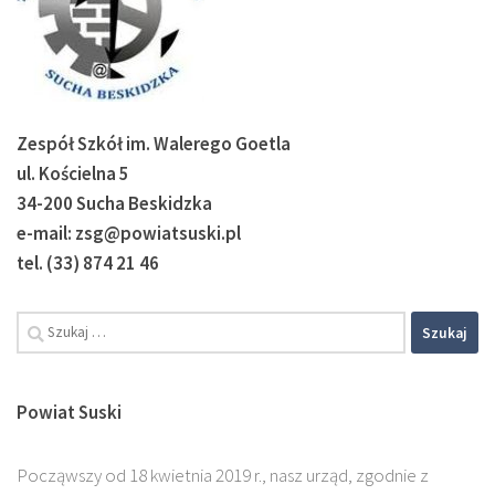
Zespół Szkół im. Walerego Goetla
ul. Kościelna 5
34-200 Sucha Beskidzka
e-mail: zsg@powiatsuski.pl
tel. (33) 874 21 46
Powiat Suski
Począwszy od 18 kwietnia 2019 r., nasz urząd, zgodnie z