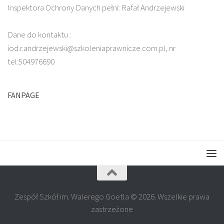
Inspektora Ochrony Danych pełni: Rafał Andrzejewski
Dane do kontaktu :
iod.r.andrzejewski@szkoleniaprawnicze.com.pl, nr
tel:504976690
FANPAGE
Zespół Szkół im. Walerego Goetla © 2026. Wszelkie prawa
zastrzeżone