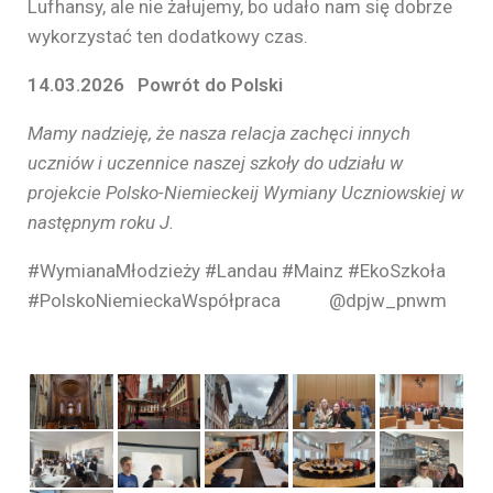
Lufhansy, ale nie żałujemy, bo udało nam się dobrze
wykorzystać ten dodatkowy czas.
14.03.2026 Powrót do Polski
Mamy nadzieję, że nasza relacja zachęci innych
uczniów i uczennice naszej szkoły do udziału w
projekcie Polsko-Niemieckeij Wymiany Uczniowskiej w
następnym roku J.
#WymianaMłodzieży #Landau #Mainz #EkoSzkoła
#PolskoNiemieckaWspółpraca @dpjw_pnwm