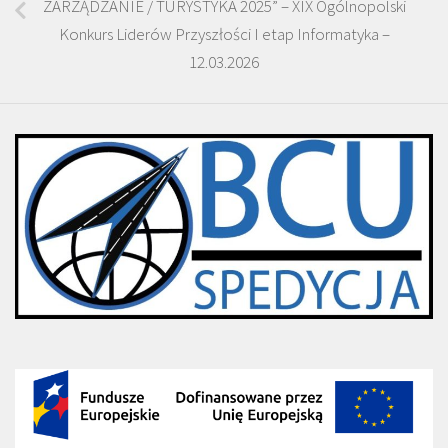
ZARZĄDZANIE / TURYSTYKA 2025” – XIX Ogólnopolski
Konkurs Liderów Przyszłości I etap Informatyka –
12.03.2026