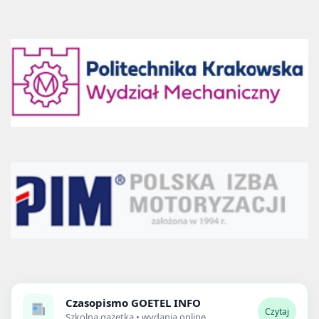
Czasopismo
GOETEL INFO
Czytaj
Szkolna gazetka • wydania online