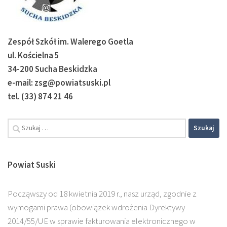
Zespół Szkół im. Walerego Goetla
ul. Kościelna 5
34-200 Sucha Beskidzka
e-mail: zsg@powiatsuski.pl
tel. (33) 874 21 46
Powiat Suski
Począwszy od 18 kwietnia 2019 r., nasz urząd, zgodnie z
wymogami prawa (obowiązek wdrożenia Dyrektywy
2014/55/UE w sprawie fakturowania elektronicznego w