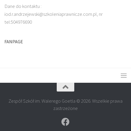
Dane do kontaktu :
iod.r.andrzejewski@szkoleniaprawnicze.com.pl, nr
tel:504976690
FANPAGE
Zespół Szkół im. Walerego Goetla © 2026. Wszelkie prawa
zastrzeżone