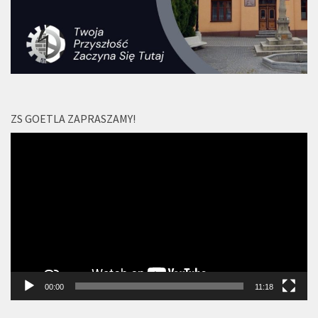
ZS GOETLA ZAPRASZAMY!
Odtwarzacz
video
00:00
11:18