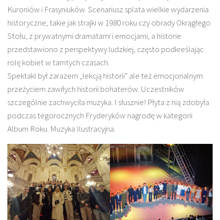
Kuroniów i Frasyniuków. Scenariusz splata wielkie wydarzenia
historyczne, takie jak strajki w 1980 roku czy obrady Okrągłego
Stołu, z prywatnymi dramatami i emocjami, a historie
przedstawiono z perspektywy ludzkiej, często podkreślając
rolę kobiet w tamtych czasach.
Spektakl był zarazem „lekcją historii” ale też emocjonalnym
przeżyciem zawiłych historii bohaterów. Uczestników
szczególnie zachwyciła muzyka. I słusznie! Płyta z nią zdobyła
podczas tegorocznych Fryderyków nagrodę w kategorii
Album Roku. Muzyka Ilustracyjna.