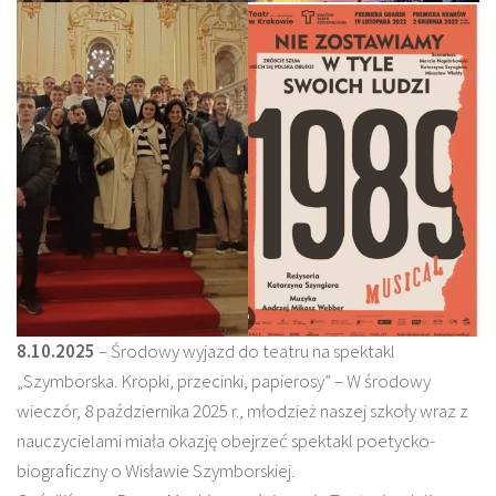
8.10.2025
– Środowy wyjazd do teatru na spektakl
„Szymborska. Kropki, przecinki, papierosy” – W środowy
wieczór, 8 października 2025 r., młodzież naszej szkoły wraz z
nauczycielami miała okazję obejrzeć spektakl poetycko-
biograficzny o Wisławie Szymborskiej.