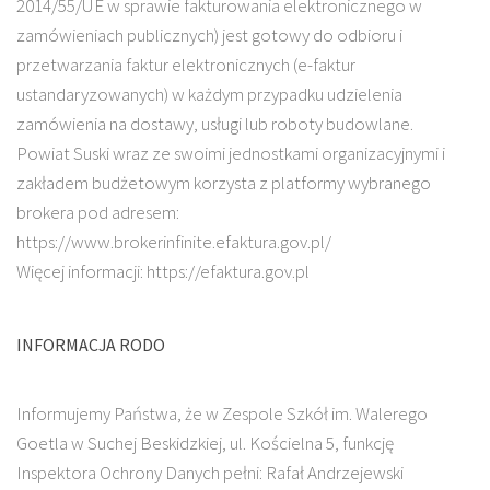
2014/55/UE w sprawie fakturowania elektronicznego w
zamówieniach publicznych) jest gotowy do odbioru i
przetwarzania faktur elektronicznych (e-faktur
ustandaryzowanych) w każdym przypadku udzielenia
zamówienia na dostawy, usługi lub roboty budowlane.
Powiat Suski wraz ze swoimi jednostkami organizacyjnymi i
zakładem budżetowym korzysta z platformy wybranego
brokera pod adresem:
https://www.brokerinfinite.efaktura.gov.pl/
Więcej informacji: https://efaktura.gov.pl
INFORMACJA RODO
Informujemy Państwa, że w Zespole Szkół im. Walerego
Goetla w Suchej Beskidzkiej, ul. Kościelna 5, funkcję
Inspektora Ochrony Danych pełni: Rafał Andrzejewski