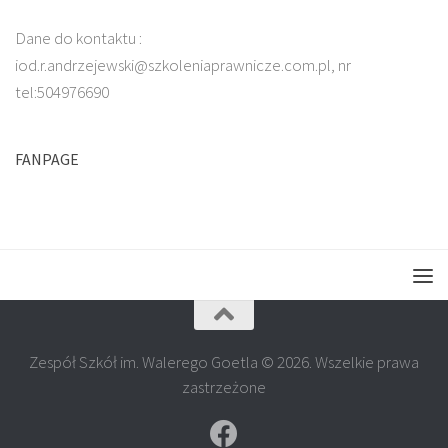
Dane do kontaktu :
iod.r.andrzejewski@szkoleniaprawnicze.com.pl, nr
tel:504976690
FANPAGE
Zespół Szkół im. Walerego Goetla © 2026. Wszelkie prawa
zastrzeżone