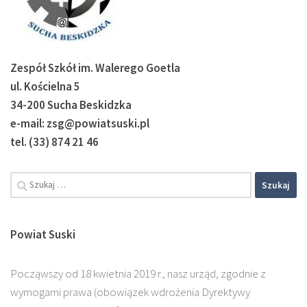
Zespół Szkół im. Walerego Goetla
ul. Kościelna 5
34-200 Sucha Beskidzka
e-mail: zsg@powiatsuski.pl
tel. (33) 874 21 46
Szukaj:
Powiat Suski
Począwszy od 18 kwietnia 2019 r., nasz urząd, zgodnie z
wymogami prawa (obowiązek wdrożenia Dyrektywy