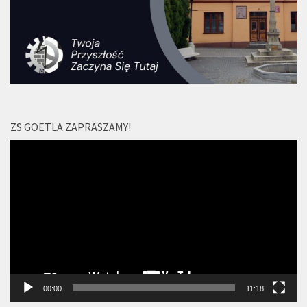
ZS GOETLA ZAPRASZAMY!
Odtwarzacz
video
00:00
11:18