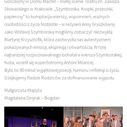
Gościliśmy w Domu Machin – małej scenie Teatru im. Juliusza
Słowackiego w Krakowie. „Szymborska. Kropki, przecinki,
papierosy” to kompilacja wierszy, wspomnień, ważnych
osobistości z życia Noblistki – w reżyserii Anny Gryszkówny.
Jako Wisławę Szymborską mogliśmy zobaczyć niezwykłą
Martynę Krzysztofik, która zachwyciła nas autentyzmem
pokazywanych emocji, ekspresją i otwartością. W rolę
najbardziej rozpoznawalnego bohatera wiersza Szymborskiej,
Kota, wcielił się wszechstronny Antoni Milancej.
Było to 90 minut wyjątkowej poezji, humoru i refleksji o życiu.
Dziękujemy Radzie Rodziców za dofinansowanie wyjazdu.
Małgorzata Kłapyta
Magdalena Smyrak – Bogdan