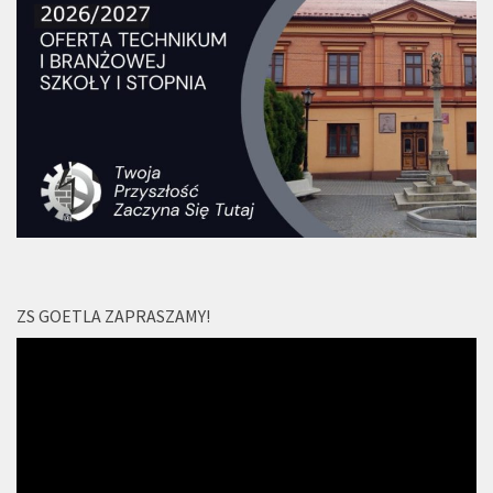
ZS GOETLA ZAPRASZAMY!
Odtwarzacz
video