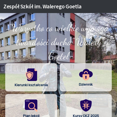
Zespół Szkół im. Walerego Goetla
Skip to content
"Wszystko co wielkie wymaga
twardości ducha" Walery
Goetel
Dziennik
Kierunki kształcenia
Plan lekcji
Kursy CKZ 2025