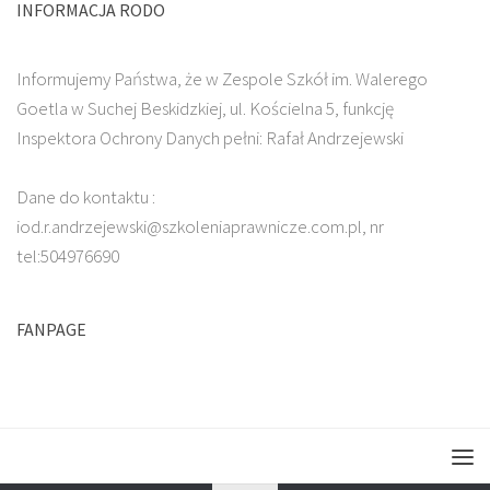
INFORMACJA RODO
Informujemy Państwa, że w Zespole Szkół im. Walerego
Goetla w Suchej Beskidzkiej, ul. Kościelna 5, funkcję
Inspektora Ochrony Danych pełni: Rafał Andrzejewski
Dane do kontaktu :
iod.r.andrzejewski@szkoleniaprawnicze.com.pl, nr
tel:504976690
FANPAGE