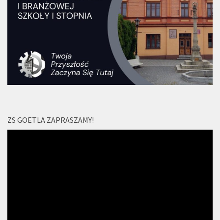
ZS GOETLA ZAPRASZAMY!
Odtwarzacz
video