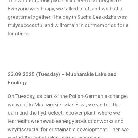
The wholetriptook place in a cheerfulatmosphere.
Everyone was happy, we talked a lot, and we had a
greattimetogether. The day in Sucha Beskidzka was
trulysuccessful and willremain in ourmemories for a
longtime.
23.09.2025 (Tuesday) – Mucharskie Lake and
Ecology
On Tuesday, as part of the Polish-German exchange,
we went to Mucharskie Lake. First, we visited the
dam and the hydroelectricpower plant, where we
learnedhowrenewableenergyproductionworks and
whyitiscrucial for sustainable development. Then we
visited the fishstockingcenter, where we