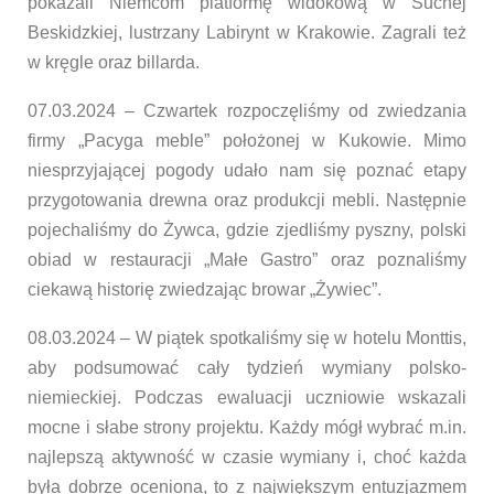
pokazali Niemcom platformę widokową w Suchej
Beskidzkiej, lustrzany Labirynt w Krakowie. Zagrali też
w kręgle oraz billarda.
07.03.2024 – Czwartek rozpoczęliśmy od zwiedzania
firmy „Pacyga meble” położonej w Kukowie. Mimo
niesprzyjającej pogody udało nam się poznać etapy
przygotowania drewna oraz produkcji mebli. Następnie
pojechaliśmy do Żywca, gdzie zjedliśmy pyszny, polski
obiad w restauracji „Małe Gastro” oraz poznaliśmy
ciekawą historię zwiedzając browar „Żywiec”.
08.03.2024 – W piątek spotkaliśmy się w hotelu Monttis,
aby podsumować cały tydzień wymiany polsko-
niemieckiej. Podczas ewaluacji uczniowie wskazali
mocne i słabe strony projektu. Każdy mógł wybrać m.in.
najlepszą aktywność w czasie wymiany i, choć każda
była dobrze oceniona, to z największym entuzjazmem