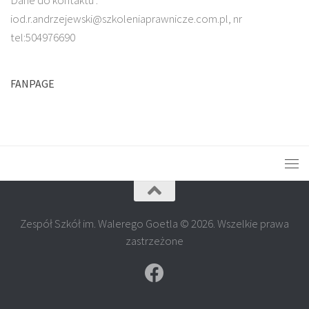
iod.r.andrzejewski@szkoleniaprawnicze.com.pl, nr
tel:504976690
FANPAGE
Zespół Szkół im. Walerego Goetla © 2026. Wszelkie prawa
zastrzeżone