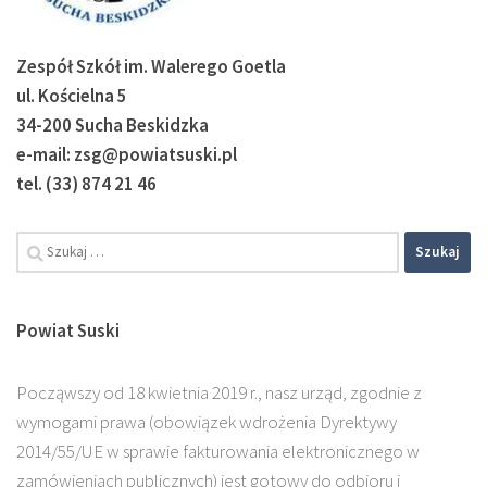
Zespół Szkół im. Walerego Goetla
ul. Kościelna 5
34-200 Sucha Beskidzka
e-mail: zsg@powiatsuski.pl
tel. (33) 874 21 46
Powiat Suski
Począwszy od 18 kwietnia 2019 r., nasz urząd, zgodnie z
wymogami prawa (obowiązek wdrożenia Dyrektywy
2014/55/UE w sprawie fakturowania elektronicznego w
zamówieniach publicznych) jest gotowy do odbioru i