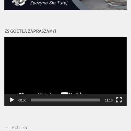
ZS GOETLA ZAPRASZAMY!
Odtwarzacz
video
00:00
11:18
Technika