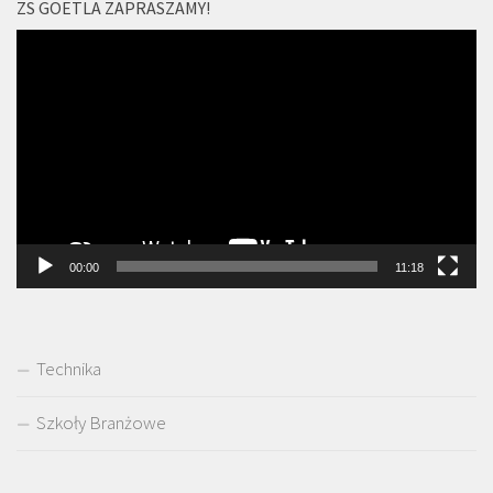
ZS GOETLA ZAPRASZAMY!
Odtwarzacz
video
00:00
11:18
Technika
Szkoły Branżowe