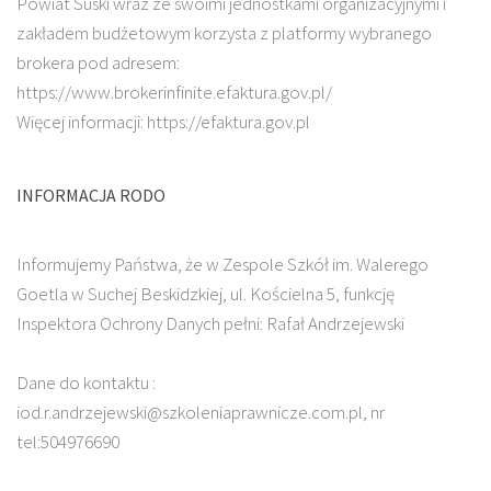
Powiat Suski wraz ze swoimi jednostkami organizacyjnymi i
zakładem budżetowym korzysta z platformy wybranego
brokera pod adresem:
https://www.brokerinfinite.efaktura.gov.pl/
Więcej informacji: https://efaktura.gov.pl
INFORMACJA RODO
Informujemy Państwa, że w Zespole Szkół im. Walerego
Goetla w Suchej Beskidzkiej, ul. Kościelna 5, funkcję
Inspektora Ochrony Danych pełni: Rafał Andrzejewski
Dane do kontaktu :
iod.r.andrzejewski@szkoleniaprawnicze.com.pl, nr
tel:504976690