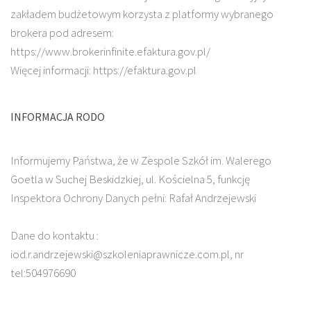
zakładem budżetowym korzysta z platformy wybranego
brokera pod adresem:
https://www.brokerinfinite.efaktura.gov.pl/
Więcej informacji: https://efaktura.gov.pl
INFORMACJA RODO
Informujemy Państwa, że w Zespole Szkół im. Walerego
Goetla w Suchej Beskidzkiej, ul. Kościelna 5, funkcję
Inspektora Ochrony Danych pełni: Rafał Andrzejewski
Dane do kontaktu :
iod.r.andrzejewski@szkoleniaprawnicze.com.pl, nr
tel:504976690