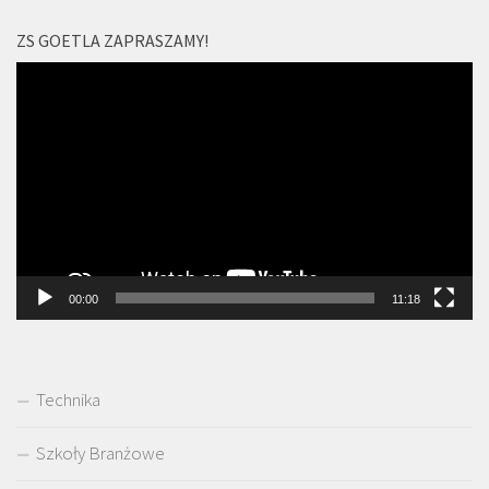
ZS GOETLA ZAPRASZAMY!
Odtwarzacz
video
00:00
11:18
Technika
Szkoły Branżowe