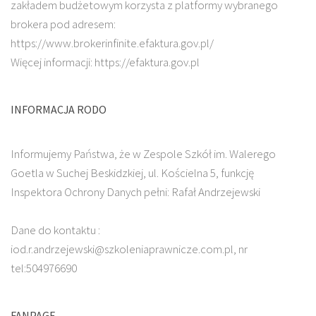
zakładem budżetowym korzysta z platformy wybranego
brokera pod adresem:
https://www.brokerinfinite.efaktura.gov.pl/
Więcej informacji: https://efaktura.gov.pl
INFORMACJA RODO
Informujemy Państwa, że w Zespole Szkół im. Walerego
Goetla w Suchej Beskidzkiej, ul. Kościelna 5, funkcję
Inspektora Ochrony Danych pełni: Rafał Andrzejewski
Dane do kontaktu :
iod.r.andrzejewski@szkoleniaprawnicze.com.pl, nr
tel:504976690
FANPAGE