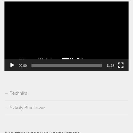
Odtwarzacz
video
00:00
11:18
Technika
Szkoły Branżowe