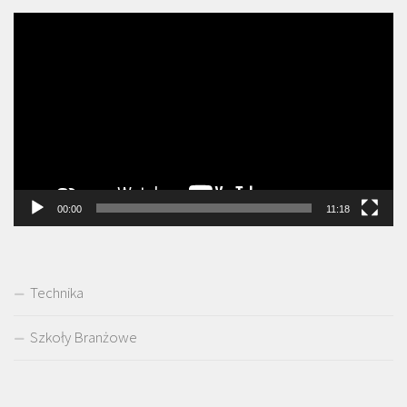
Odtwarzacz
video
00:00
11:18
Technika
Szkoły Branżowe