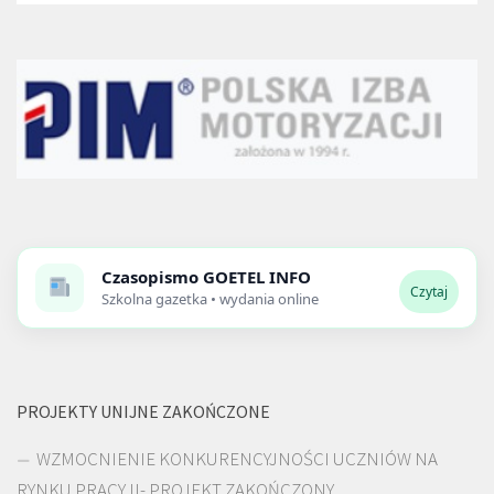
Czasopismo
GOETEL INFO
Czytaj
Szkolna gazetka • wydania online
PROJEKTY UNIJNE ZAKOŃCZONE
WZMOCNIENIE KONKURENCYJNOŚCI UCZNIÓW NA
RYNKU PRACY II- PROJEKT ZAKOŃCZONY