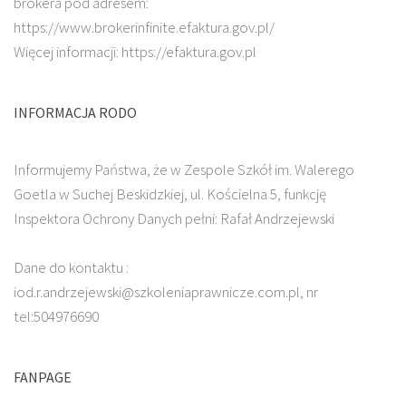
brokera pod adresem:
https://www.brokerinfinite.efaktura.gov.pl/
Więcej informacji: https://efaktura.gov.pl
INFORMACJA RODO
Informujemy Państwa, że w Zespole Szkół im. Walerego
Goetla w Suchej Beskidzkiej, ul. Kościelna 5, funkcję
Inspektora Ochrony Danych pełni: Rafał Andrzejewski
Dane do kontaktu :
iod.r.andrzejewski@szkoleniaprawnicze.com.pl, nr
tel:504976690
FANPAGE