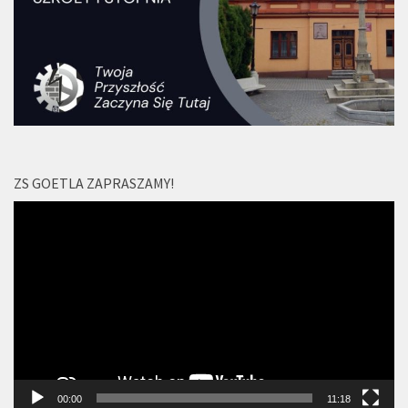
ZS GOETLA ZAPRASZAMY!
Odtwarzacz
video
00:00
11:18