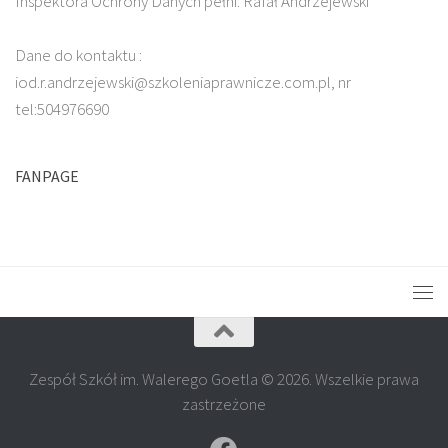
Inspektora Ochrony Danych pełni: Rafał Andrzejewski
Dane do kontaktu :
iod.r.andrzejewski@szkoleniaprawnicze.com.pl, nr
tel:504976690
FANPAGE
Zespół Szkół im. Walerego Goetla © 2026. Wszelkie prawa
zastrzeżone