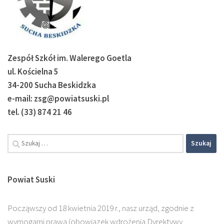
Zespół Szkół im. Walerego Goetla
ul. Kościelna 5
34-200 Sucha Beskidzka
e-mail: zsg@powiatsuski.pl
tel. (33) 874 21 46
Powiat Suski
Począwszy od 18 kwietnia 2019 r., nasz urząd, zgodnie z
wymogami prawa (obowiązek wdrożenia Dyrektywy