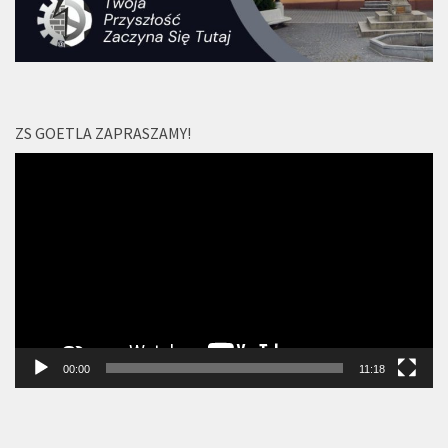
ZS GOETLA ZAPRASZAMY!
Odtwarzacz
video
00:00
11:18