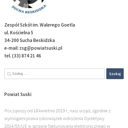
Zespół Szkół im. Walerego Goetla
ul. Kościelna 5
34-200 Sucha Beskidzka
e-mail: zsg@powiatsuski.pl
tel. (33) 874 21 46
Powiat Suski
Począwszy od 18 kwietnia 2019 r., nasz urząd, zgodnie z
wymogami prawa (obowiązek wdrożenia Dyrektywy
2014/55/UE w sprawie fakturowania elektronicznego w