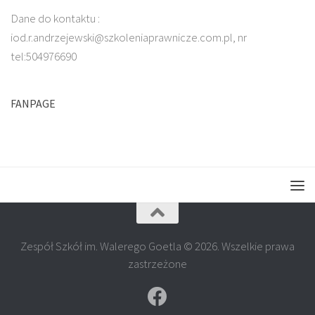
Dane do kontaktu :
iod.r.andrzejewski@szkoleniaprawnicze.com.pl, nr
tel:504976690
FANPAGE
Zespół Szkół im. Walerego Goetla © 2026. Wszelkie prawa
zastrzeżone