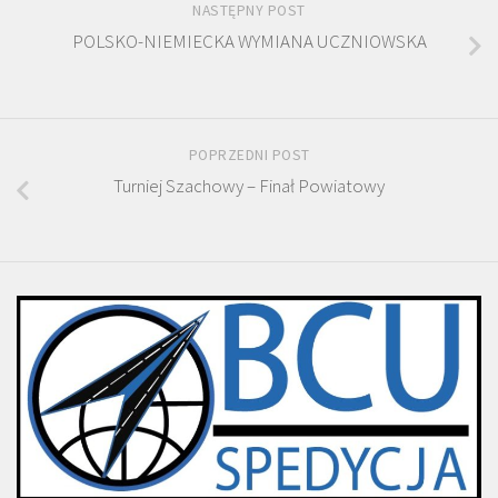
NASTĘPNY POST
POLSKO-NIEMIECKA WYMIANA UCZNIOWSKA
POPRZEDNI POST
Turniej Szachowy – Finał Powiatowy