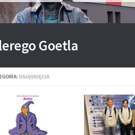
lerego Goetla
EGORIA:
OSIĄGNIĘCIA