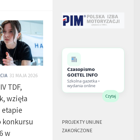
Czasopismo
GOETEL INFO
CIA
31 MAJA 2026
Szkolna gazetka •
IV TDF,
wydania online
Czytaj
k, wzięła
 etapie
o konkursu
PROJEKTY UNIJNE
ZAKOŃCZONE
26 w