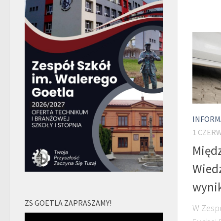
INFORM
1 CZERW
Międz
Wied
wynik
ZS GOETLA ZAPRASZAMY!
W Zespo
Odtwarzacz