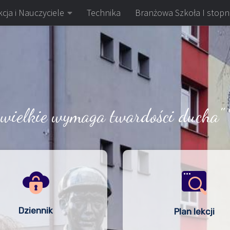
cja i Nauczyciele
Technika
Branżowa Szkoła I stopn
 wielkie wymaga twardości ducha" 
Dziennik
Plan lekcji