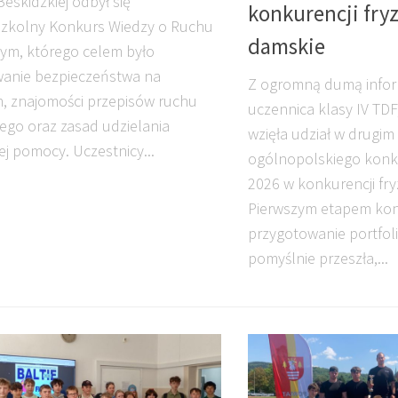
Beskidzkiej odbył się
konkurencji fry
zkolny Konkurs Wiedzy o Ruchu
damskie
m, którego celem było
anie bezpieczeństwa na
Z ogromną dumą infor
, znajomości przepisów ruchu
uczennica klasy IV TDF
go oraz zasad udzielania
wzięła udział w drugim
ej pomocy. Uczestnicy...
ogólnopolskiego konk
2026 w konkurencji fry
Pierwszym etapem kon
przygotowanie portfoli
pomyślnie przeszła,...