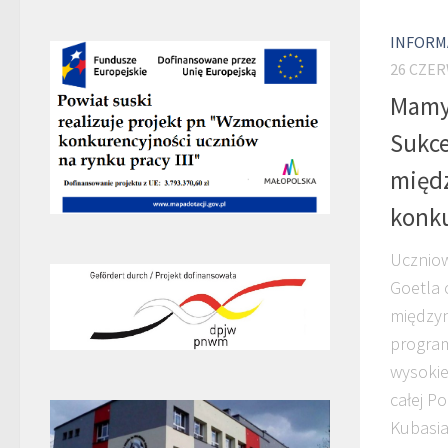
INFORM
26 CZER
Mamy
Sukce
międ
konku
Uczniow
Goetla 
między
program
wysokie
całej Po
Kubasiak