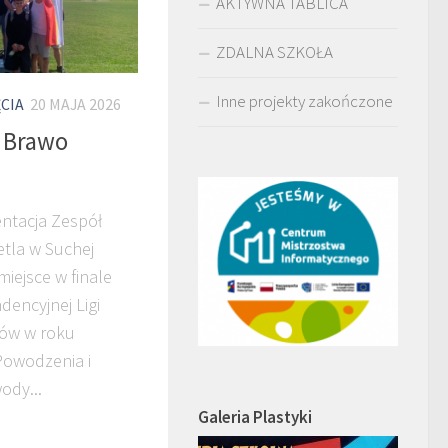
AKTYWNA TABLICA
ZDALNA SZKOŁA
Inne projekty zakończone
CIA
20 MAJA 2026
! Brawo
entacja Zespół
etla w Suchej
miejsce w finale
encyjnej Ligi
ców w roku
Powodzenia i
ody...
Galeria Plastyki