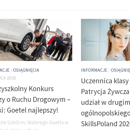
ACJE
/
OSIĄGNIĘCIA
INFORMACJE
/
OSIĄGNIĘ
CA 2026
Uczennica klasy 
yszkolny Konkurs
Patrycja Żywcza
zy o Ruchu Drogowym –
udział w drugim
i: Goetel najlepszy!
ogólnopolskieg
le Szkół im. Walerego Goetla w
SkillsPoland 20