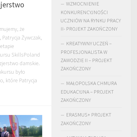
zjerstwo
WZMOCNIENIE
KONKURENCYJNOŚCI
UCZNIÓW NA RYNKU PRACY
mujemy, że
II- PROJEKT ZAKOŃCZONY
, Patrycja Żywczak,
KREATYWNY UCZEŃ –
 etapie
PROFESJONALISTA W
ursu SkillsPoland
ZAWODZIE II – PROJEKT
zjerstwo damskie.
ZAKOŃCZONY
kursu było
o, które Patrycja
MAŁOPOLSKA CHMURA
EDUKACYJNA – PROJEKT
ZAKOŃCZONY
ERASMUS+ PROJEKT
ZAKOŃCZONY