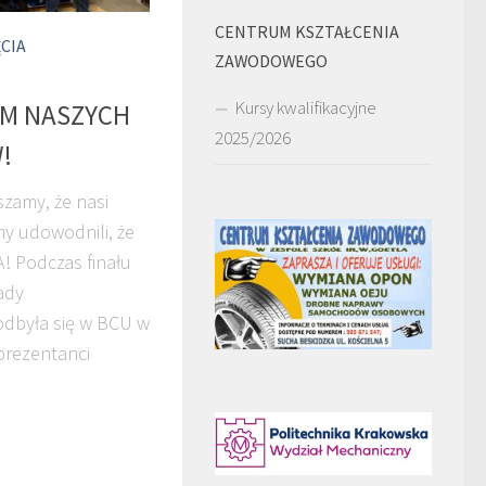
CENTRUM KSZTAŁCENIA
CIA
ZAWODOWEGO
Kursy kwalifikacyjne
UM NASZYCH
2025/2026
!
zamy, że nasi
ny udowodnili, że
! Podczas finału
ady
odbyła się w BCU w
prezentanci