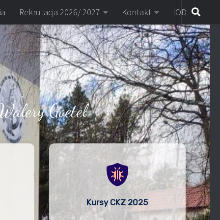
ia
Rekrutacja 2026/ 2027
Kontakt
IOD
Walery Goetel
Kursy CKZ 2025