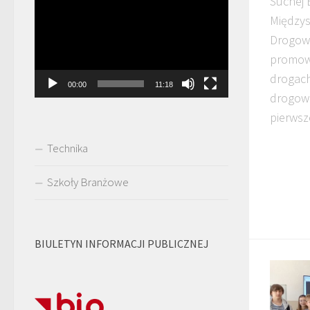
Suchej 
video
Międzys
Drogowy
promow
drogach
00:00
11:18
drogowe
pierwsz
Technika
Szkoły Branżowe
BIULETYN INFORMACJI PUBLICZNEJ