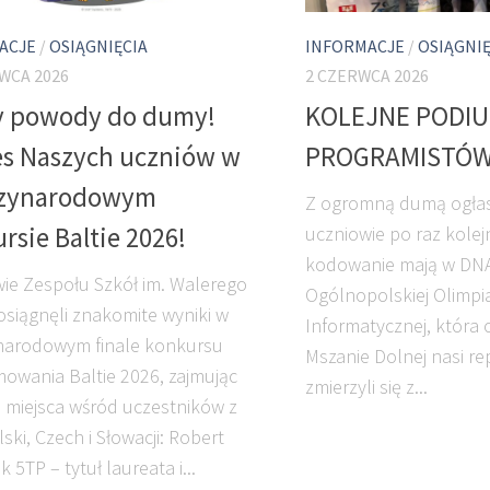
ACJE
/
OSIĄGNIĘCIA
INFORMACJE
/
OSIĄGNIĘ
WCA 2026
2 CZERWCA 2026
 powody do dumy!
KOLEJNE PODI
s Naszych uczniów w
PROGRAMISTÓW
zynarodowym
Z ogromną dumą ogłas
rsie Baltie 2026!
uczniowie po raz kolej
kodowanie mają w DNA
ie Zespołu Szkół im. Walerego
Ogólnopolskiej Olimpi
osiągnęli znakomite wyniki w
Informatycznej, która 
narodowym finale konkursu
Mszanie Dolnej nasi re
owania Baltie 2026, zajmując
zmierzyli się z...
 miejsca wśród uczestników z
lski, Czech i Słowacji: Robert
 5TP – tytuł laureata i...