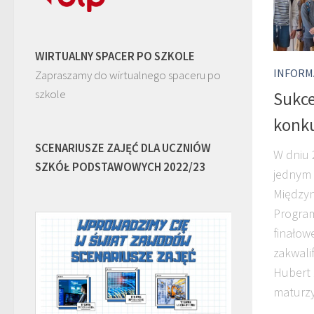
WIRTUALNY SPACER PO SZKOLE
INFORM
Zapraszamy do wirtualnego spaceru po
szkole
Sukce
konku
SCENARIUSZE ZAJĘĆ DLA UCZNIÓW
W dniu 
SZKÓŁ PODSTAWOWYCH 2022/23
jednym 
Między
Program
finałow
zakwalif
Hubert 
maturzy