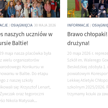
ACJE
/
OSIĄGNIĘCIA
30 MAJA 2026
INFORMACJE
/
OSIĄGNIĘ
s naszych uczniów w
Brawo chłopaki
rsie Baltie!
drużyna!
29 maja nasza placówka była
20 maja 2026 r. reprez
z wielu organizatorów
Szkół im. Walerego Go
narodowego Konkursu w
Beskidzkiej zdobyła 1. 
owaniu w Baltie. Do etapu
powiatowym Korespond
ego z naszej szkoły
Lekkiej Atletyki Chłop
ikowali się: Krzysztof Lenart,
szkolnym 2025/2026. 
Żywczak oraz tegoroczni
trzymamy kciuki za zaw
ści Nikola Matysiak...