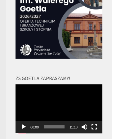
ZS GOETLA ZAPRASZAMY!
Odtwarzacz
video
00:00
11:18