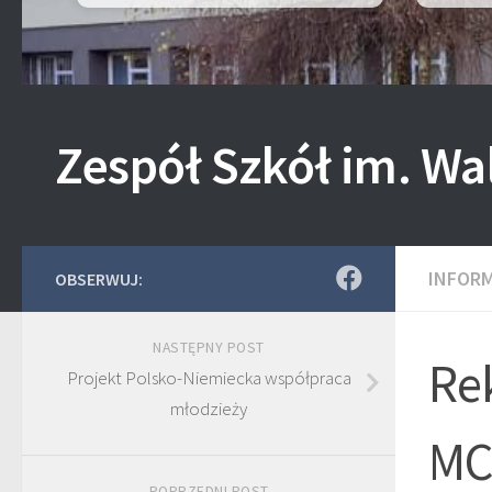
Zespół Szkół im. Wa
INFOR
OBSERWUJ:
NASTĘPNY POST
Rek
Projekt Polsko-Niemiecka współpraca
młodzieży
MC
POPRZEDNI POST