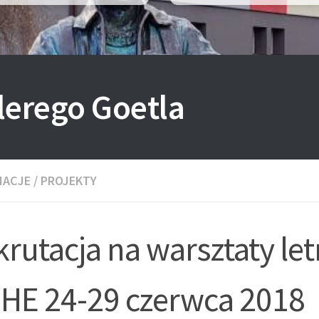
lerego Goetla
MACJE
/
PROJEKTY
rutacja na warsztaty let
HE 24-29 czerwca 2018