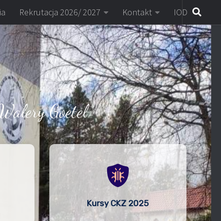
ia
Rekrutacja 2026/ 2027
Kontakt
IOD
Walery Goetel
Kursy CKZ 2025