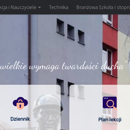
cja i Nauczyciele
Technika
Branżowa Szkoła I stopn
 wielkie wymaga twardości ducha" 
Dziennik
Plan lekcji