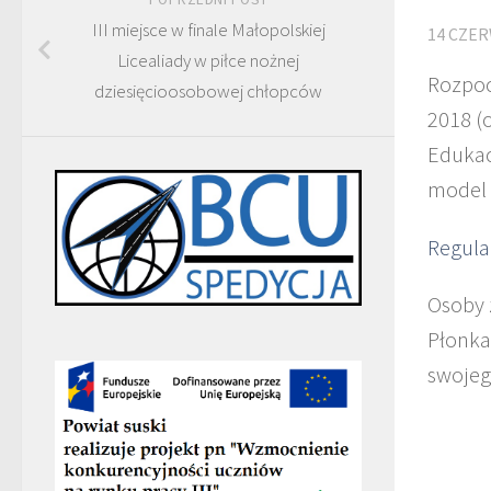
III miejsce w finale Małopolskiej
14 CZER
Licealiady w piłce nożnej
Rozpoc
dziesięcioosobowej chłopców
2018 (
Edukac
model 
Regula
Osoby 
Płonka
swojeg