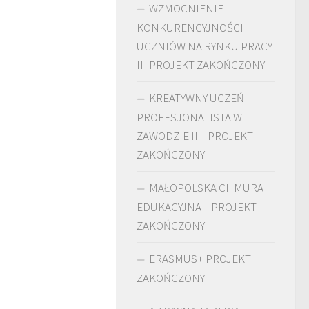
WZMOCNIENIE
KONKURENCYJNOŚCI
UCZNIÓW NA RYNKU PRACY
II- PROJEKT ZAKOŃCZONY
KREATYWNY UCZEŃ –
PROFESJONALISTA W
ZAWODZIE II – PROJEKT
ZAKOŃCZONY
MAŁOPOLSKA CHMURA
EDUKACYJNA – PROJEKT
ZAKOŃCZONY
ERASMUS+ PROJEKT
ZAKOŃCZONY