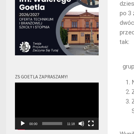
dzie
po 3 
dwóch
przec
tak:
gru
ZS GOETLA ZAPRASZAMY!
Odtwarzacz
video
00:00
11:18
Wynik