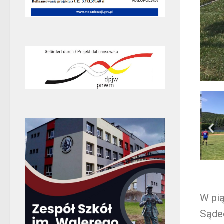
W pią
Sądec