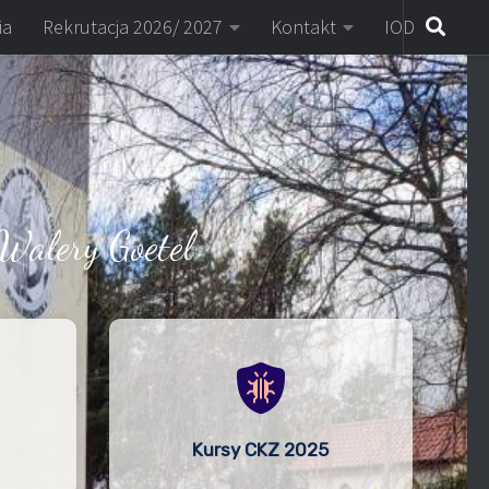
ia
Rekrutacja 2026/ 2027
Kontakt
IOD
Walery Goetel
Kursy CKZ 2025