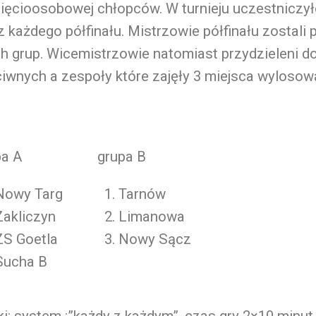
sięcioosobowej chłopców. W turnieju uczestniczy
z każdego półfinału. Mistrzowie półfinału zostali 
 grup. Wicemistrzowie natomiast przydzieleni d
iwnych a zespoły które zajęły 3 miejsca wylosowa
pa A
grupa B
Nowy Targ
Tarnów
Zakliczyn
Limanowa
ZS Goetla
Nowy Sącz
Sucha B
i: system :”każdy z każdym”, czas gry 2×10 minut