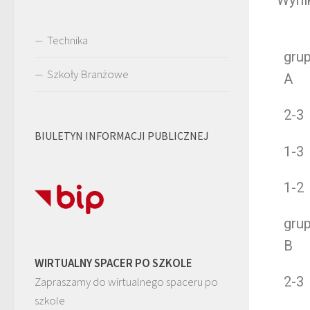
Technika
gru
Szkoły Branżowe
A
2-3
BIULETYN INFORMACJI PUBLICZNEJ
1-3
1-2
gru
B
WIRTUALNY SPACER PO SZKOLE
2-3
Zapraszamy do wirtualnego spaceru po
szkole