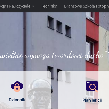
cja i Nauczyciele
Technika
Branżowa Szkoła I stopn
 wielkie wymaga twardości ducha" 
Dziennik
Plan lekcji