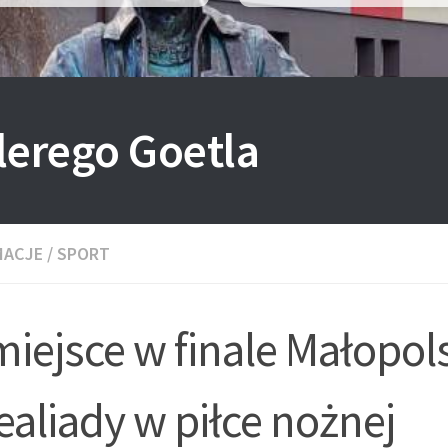
lerego Goetla
MACJE
/
SPORT
 miejsce w finale Małopol
ealiady w piłce nożnej