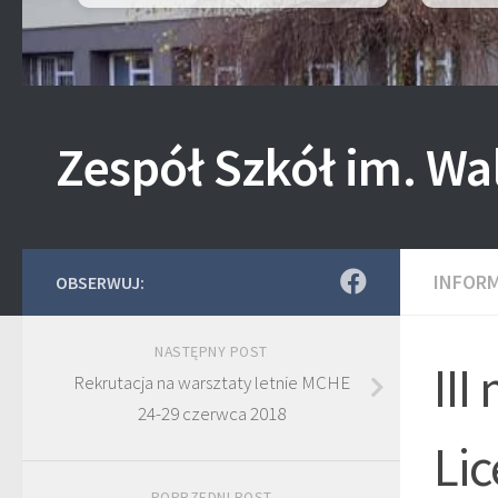
Zespół Szkół im. Wa
INFOR
OBSERWUJ:
NASTĘPNY POST
III
Rekrutacja na warsztaty letnie MCHE
24-29 czerwca 2018
Lic
POPRZEDNI POST