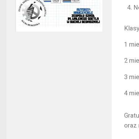
N
Klasy
1 mi
2 mi
3 mie
4 mi
Grat
oraz 