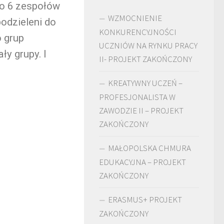
ło 6 zespołów
WZMOCNIENIE
podzieleni do
KONKURENCYJNOŚCI
o grup
UCZNIÓW NA RYNKU PRACY
ły grupy. I
II- PROJEKT ZAKOŃCZONY
KREATYWNY UCZEŃ –
PROFESJONALISTA W
ZAWODZIE II – PROJEKT
ZAKOŃCZONY
MAŁOPOLSKA CHMURA
EDUKACYJNA – PROJEKT
ZAKOŃCZONY
ERASMUS+ PROJEKT
ZAKOŃCZONY