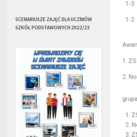
1-3
SCENARIUSZE ZAJĘĆ DLA UCZNIÓW
1-2
SZKÓŁ PODSTAWOWYCH 2022/23
Awan
1. 
2.
grupa
Z
N
Z