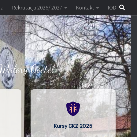
ia
Rekrutacja 2026/ 2027
Kontakt
IOD
Walery Goetel
Kursy CKZ 2025