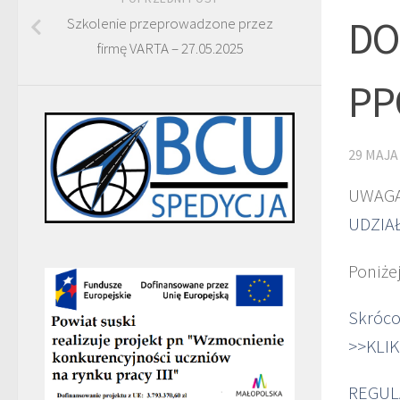
DO
Szkolenie przeprowadzone przez
firmę VARTA – 27.05.2025
PP
29 MAJA
UWAGA
UDZIA
Poniże
Skróco
>>KLIK
REGUL