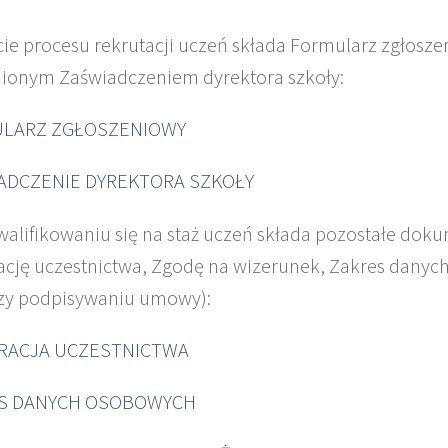
cie procesu rekrutacji uczeń składa Formularz zgłosze
ionym Zaświadczeniem dyrektora szkoły:
LARZ ZGŁOSZENIOWY
ADCZENIE DYREKTORA SZKOŁY
walifikowaniu się na staż uczeń składa pozostałe dok
ację uczestnictwa, Zgodę na wizerunek, Zakres danyc
rzy podpisywaniu umowy):
RACJA UCZESTNICTWA
S DANYCH OSOBOWYCH