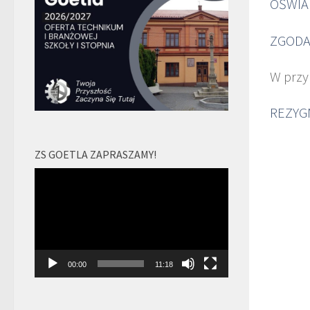
OŚWIA
ZGODA
W przy
REZYG
ZS GOETLA ZAPRASZAMY!
Odtwarzacz
video
00:00
11:18