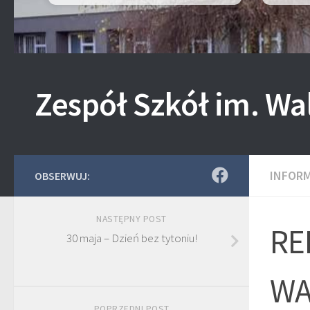
Zespół Szkół im. Wa
INFOR
OBSERWUJ:
NASTĘPNY POST
RE
30 maja – Dzień bez tytoniu!
WA
POPRZEDNI POST