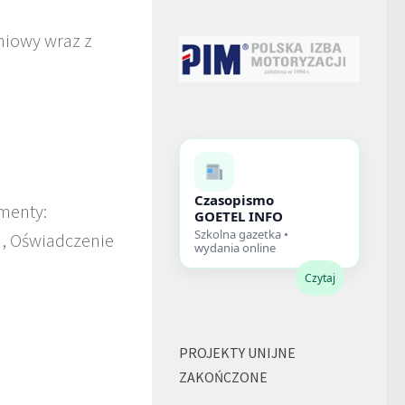
niowy wraz z
Czasopismo
umenty:
GOETEL INFO
Szkolna gazetka •
h, Oświadczenie
wydania online
Czytaj
PROJEKTY UNIJNE
ZAKOŃCZONE