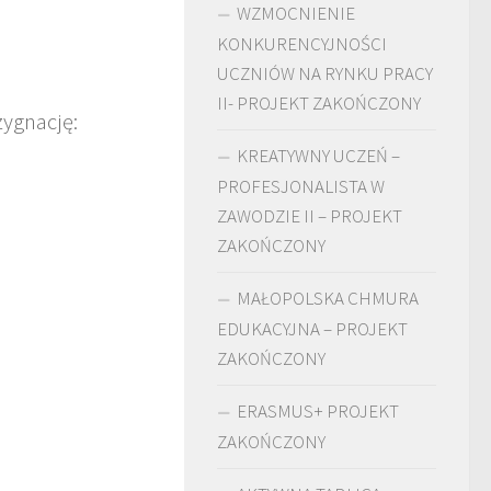
WZMOCNIENIE
KONKURENCYJNOŚCI
UCZNIÓW NA RYNKU PRACY
II- PROJEKT ZAKOŃCZONY
zygnację:
KREATYWNY UCZEŃ –
PROFESJONALISTA W
ZAWODZIE II – PROJEKT
ZAKOŃCZONY
MAŁOPOLSKA CHMURA
EDUKACYJNA – PROJEKT
ZAKOŃCZONY
ERASMUS+ PROJEKT
ZAKOŃCZONY