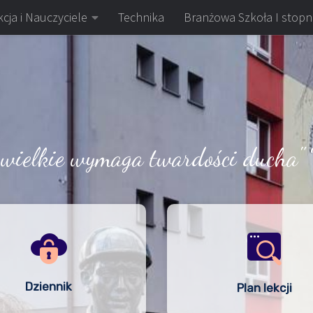
cja i Nauczyciele
Technika
Branżowa Szkoła I stopn
 wielkie wymaga twardości ducha" 
Dziennik
Plan lekcji