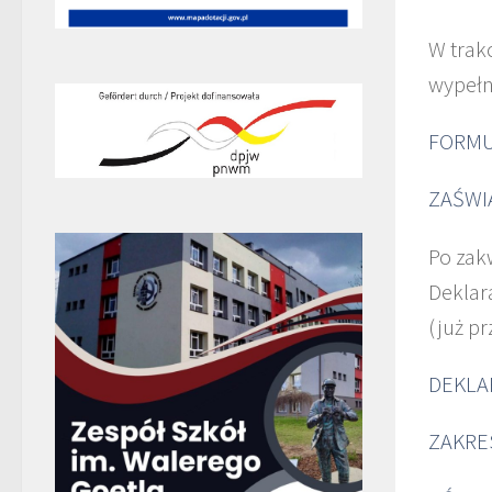
W trak
wypełn
FORMU
ZAŚWI
Po zak
Deklar
(już p
DEKLA
ZAKRE