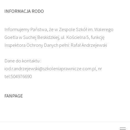
INFORMACJA RODO
Informujemy Państwa, że w Zespole Szkół im. Walerego
Goetla w Suchej Beskidzkiej, ul. Kościelna 5, funkcję
Inspektora Ochrony Danych pełni: Rafał Andrzejewski
Dane do kontaktu :
iod.r.andrzejewski@szkoleniaprawnicze.com.pl, nr
tel:504976690
FANPAGE