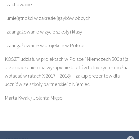
· zachowanie
· umiejętności w zakresie języków obcych
· zaangażowanie w życie szkoły i klasy
· zaangażowanie w projekcie w Polsce
KOSZT udziału w projektach w Polsce i Niemczech 500 zł (z
przeznaczeniem na wykupienie biletów lotniczych – można
wpłacać w ratach X.2017-I.2018) + zakup prezentów dla
uczniów ze szkoły partnerskiej z Niemiec.
Marta Kwak / Jolanta Mięso