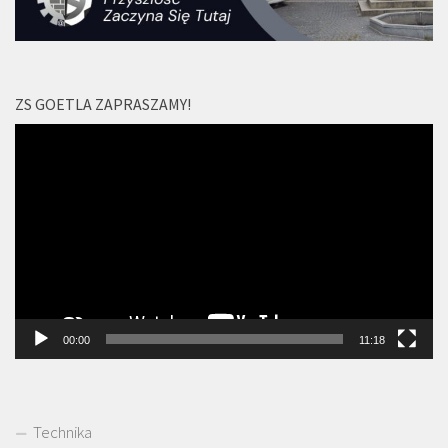
ZS GOETLA ZAPRASZAMY!
Odtwarzacz
video
00:00
11:18
Technika