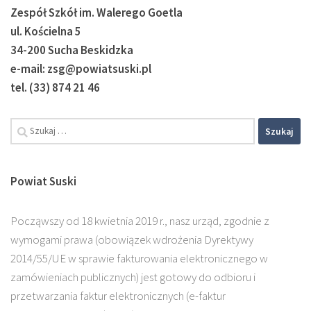
Zespół Szkół im. Walerego Goetla
ul. Kościelna 5
34-200 Sucha Beskidzka
e-mail: zsg@powiatsuski.pl
tel. (33) 874 21 46
Szukaj:
Powiat Suski
Począwszy od 18 kwietnia 2019 r., nasz urząd, zgodnie z
wymogami prawa (obowiązek wdrożenia Dyrektywy
2014/55/UE w sprawie fakturowania elektronicznego w
zamówieniach publicznych) jest gotowy do odbioru i
przetwarzania faktur elektronicznych (e-faktur