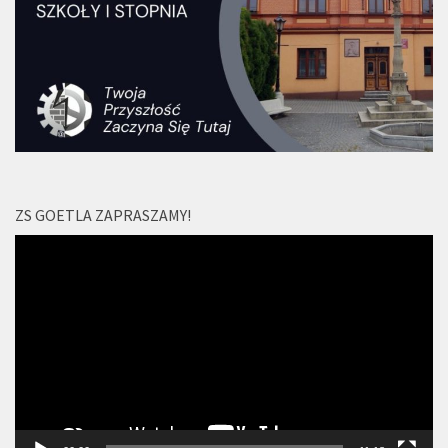
ZS GOETLA ZAPRASZAMY!
Odtwarzacz
video