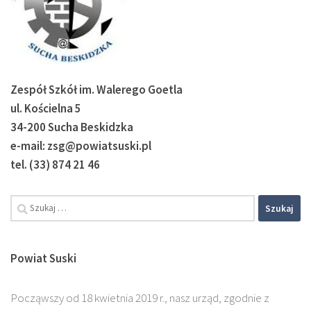
Zespół Szkół im. Walerego Goetla
ul. Kościelna 5
34-200 Sucha Beskidzka
e-mail: zsg@powiatsuski.pl
tel. (33) 874 21 46
Szukaj:
Powiat Suski
Począwszy od 18 kwietnia 2019 r., nasz urząd, zgodnie z