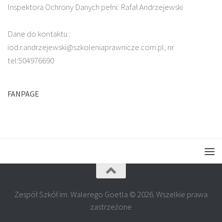
Inspektora Ochrony Danych pełni: Rafał Andrzejewski
Dane do kontaktu :
iod.r.andrzejewski@szkoleniaprawnicze.com.pl, nr
tel:504976690
FANPAGE
Zespół Szkół im. Walerego Goetla © 2026. Wszelkie prawa
zastrzeżone