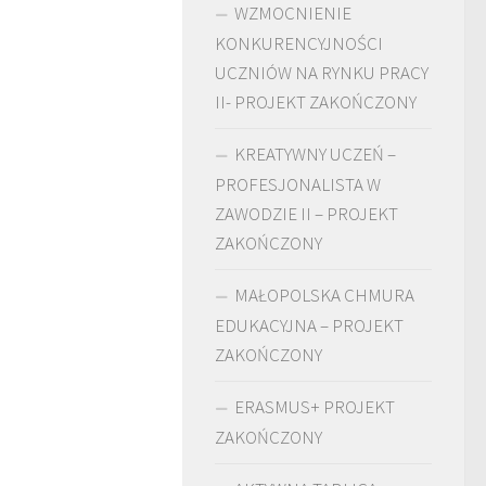
WZMOCNIENIE
KONKURENCYJNOŚCI
UCZNIÓW NA RYNKU PRACY
II- PROJEKT ZAKOŃCZONY
KREATYWNY UCZEŃ –
PROFESJONALISTA W
ZAWODZIE II – PROJEKT
ZAKOŃCZONY
MAŁOPOLSKA CHMURA
EDUKACYJNA – PROJEKT
ZAKOŃCZONY
ERASMUS+ PROJEKT
ZAKOŃCZONY