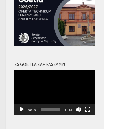
ZS GOETLA ZAPRASZAMY!
Odtwarzacz
video
00:00
11:18