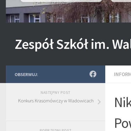
Zespół Szkół im. Wa
INFOR
OBSERWUJ:
NASTĘPNY POST
Ni
Konkurs Krasomówczy w Wadowicach
Po
POPRZEDNI POST