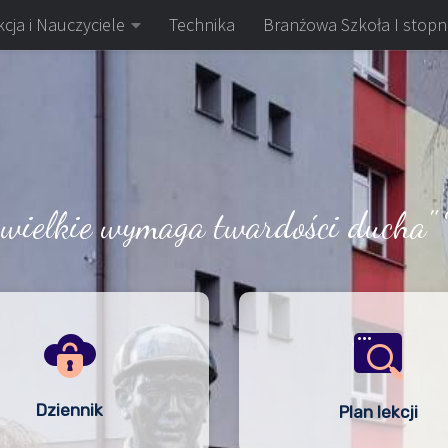
cja i Nauczyciele
Technika
Branżowa Szkoła I stopn
 wielkie wymaga twardości ducha" 
Dziennik
Plan lekcji