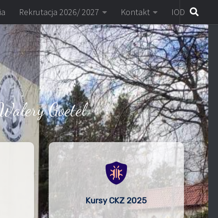
ia
Rekrutacja 2026/ 2027
Kontakt
IOD
Walery Goetel
Kursy CKZ 2025