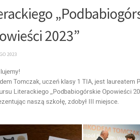
terackiego „Podbabiogór
owieści 2023”
GO 2023
lujemy!
dem Tomczak, uczeń klasy 1 TIA, jest laureatem
rsu Literackiego ,,Podbabiogórskie Opowieści 20
zentując naszą szkołę, zdobył III miejsce.