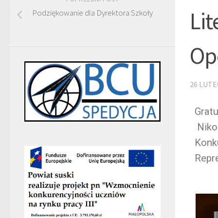
Li
Podziękowanie dla Dyrektora Szkoły
Op
26 LUTE
Gratu
Niko
Konku
Repre