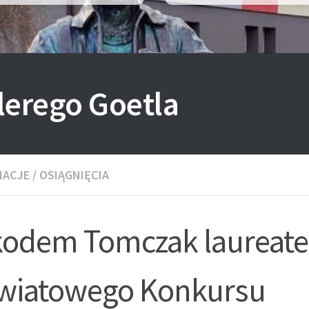
lerego Goetla
MACJE
/
OSIĄGNIĘCIA
kodem Tomczak laureat
wiatowego Konkursu