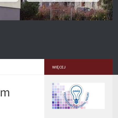
WIĘCEJ
em