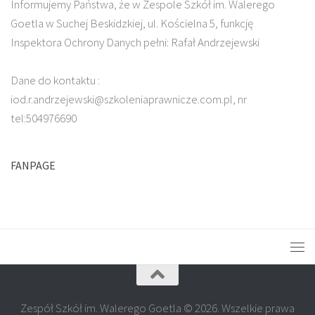
Informujemy Państwa, że w Zespole Szkół im. Walerego
Goetla w Suchej Beskidzkiej, ul. Kościelna 5, funkcję
Inspektora Ochrony Danych pełni: Rafał Andrzejewski
Dane do kontaktu :
iod.r.andrzejewski@szkoleniaprawnicze.com.pl, nr
tel:504976690
FANPAGE
Zespół Szkół im. Walerego Goetla © 2026. Wszelkie prawa