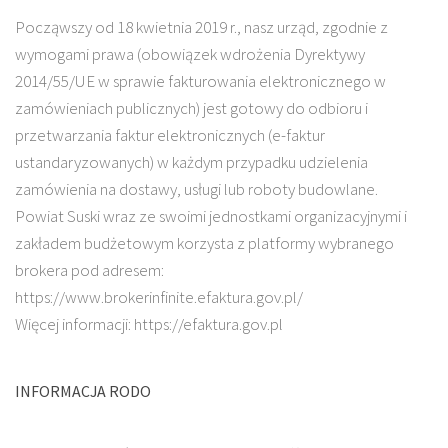
Począwszy od 18 kwietnia 2019 r., nasz urząd, zgodnie z
wymogami prawa (obowiązek wdrożenia Dyrektywy
2014/55/UE w sprawie fakturowania elektronicznego w
zamówieniach publicznych) jest gotowy do odbioru i
przetwarzania faktur elektronicznych (e-faktur
ustandaryzowanych) w każdym przypadku udzielenia
zamówienia na dostawy, usługi lub roboty budowlane.
Powiat Suski wraz ze swoimi jednostkami organizacyjnymi i
zakładem budżetowym korzysta z platformy wybranego
brokera pod adresem:
https://www.brokerinfinite.efaktura.gov.pl/
Więcej informacji: https://efaktura.gov.pl
INFORMACJA RODO