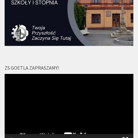
ZS GOETLA ZAPRASZAMY!
Odtwarzacz
video