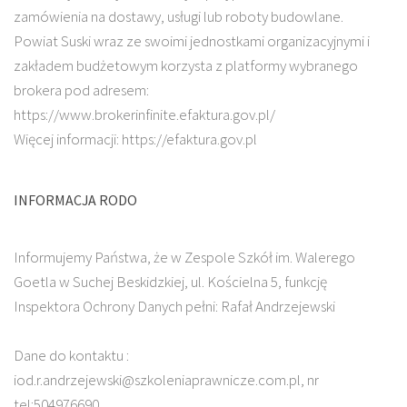
zamówienia na dostawy, usługi lub roboty budowlane.
Powiat Suski wraz ze swoimi jednostkami organizacyjnymi i
zakładem budżetowym korzysta z platformy wybranego
brokera pod adresem:
https://www.brokerinfinite.efaktura.gov.pl/
Więcej informacji: https://efaktura.gov.pl
INFORMACJA RODO
Informujemy Państwa, że w Zespole Szkół im. Walerego
Goetla w Suchej Beskidzkiej, ul. Kościelna 5, funkcję
Inspektora Ochrony Danych pełni: Rafał Andrzejewski
Dane do kontaktu :
iod.r.andrzejewski@szkoleniaprawnicze.com.pl, nr
tel:504976690