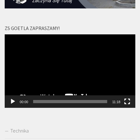
ZS GOETLA ZAPRASZAMY!
Odtwarzacz
video
00:00
11:18
Technika