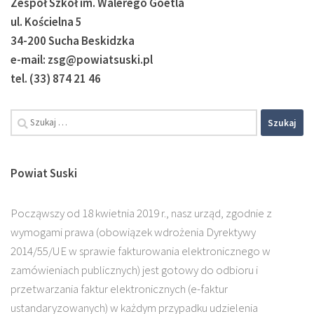
Zespół Szkół im. Walerego Goetla
ul. Kościelna 5
34-200 Sucha Beskidzka
e-mail: zsg@powiatsuski.pl
tel. (33) 874 21 46
Powiat Suski
Począwszy od 18 kwietnia 2019 r., nasz urząd, zgodnie z
wymogami prawa (obowiązek wdrożenia Dyrektywy
2014/55/UE w sprawie fakturowania elektronicznego w
zamówieniach publicznych) jest gotowy do odbioru i
przetwarzania faktur elektronicznych (e-faktur
ustandaryzowanych) w każdym przypadku udzielenia