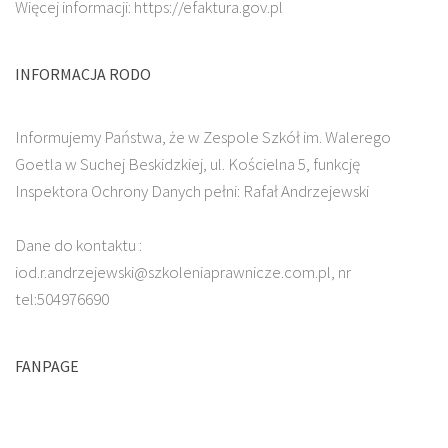
Więcej informacji: https://efaktura.gov.pl
INFORMACJA RODO
Informujemy Państwa, że w Zespole Szkół im. Walerego
Goetla w Suchej Beskidzkiej, ul. Kościelna 5, funkcję
Inspektora Ochrony Danych pełni: Rafał Andrzejewski
Dane do kontaktu :
iod.r.andrzejewski@szkoleniaprawnicze.com.pl, nr
tel:504976690
FANPAGE