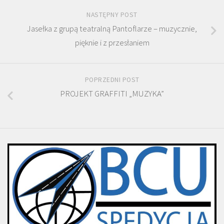
NASTĘPNY POST
Jasełka z grupą teatralną Pantoflarze – muzycznie,
pięknie i z przesłaniem
POPRZEDNI POST
PROJEKT GRAFFITI „MUZYKA”