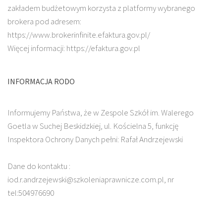
zakładem budżetowym korzysta z platformy wybranego
brokera pod adresem:
https://www.brokerinfinite.efaktura.gov.pl/
Więcej informacji: https://efaktura.gov.pl
INFORMACJA RODO
Informujemy Państwa, że w Zespole Szkół im. Walerego
Goetla w Suchej Beskidzkiej, ul. Kościelna 5, funkcję
Inspektora Ochrony Danych pełni: Rafał Andrzejewski
Dane do kontaktu :
iod.r.andrzejewski@szkoleniaprawnicze.com.pl, nr
tel:504976690