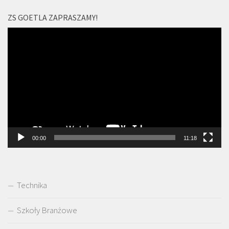
ZS GOETLA ZAPRASZAMY!
Odtwarzacz
video
00:00
11:18
Technika
Szkoły Branżowe