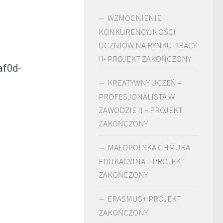
WZMOCNIENIE
KONKURENCYJNOŚCI
UCZNIÓW NA RYNKU PRACY
II- PROJEKT ZAKOŃCZONY
af0d-
KREATYWNY UCZEŃ –
PROFESJONALISTA W
ZAWODZIE II – PROJEKT
ZAKOŃCZONY
MAŁOPOLSKA CHMURA
EDUKACYJNA – PROJEKT
ZAKOŃCZONY
ERASMUS+ PROJEKT
ZAKOŃCZONY