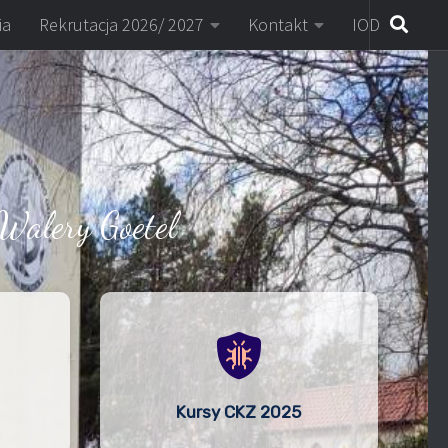
ia
Rekrutacja 2026/ 2027
Kontakt
IOD
Walery Goetel
Kursy CKZ 2025