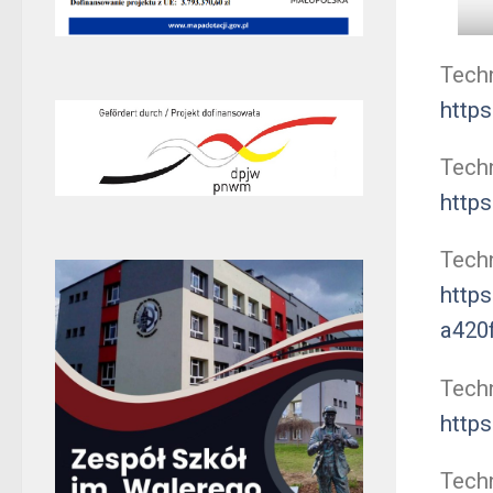
Tech
http
Techn
http
Techn
https
a420
Tech
http
Tech