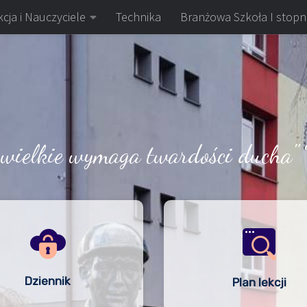
cja i Nauczyciele
Technika
Branżowa Szkoła I stopn
 wielkie wymaga twardości ducha" 
Dziennik
Plan lekcji