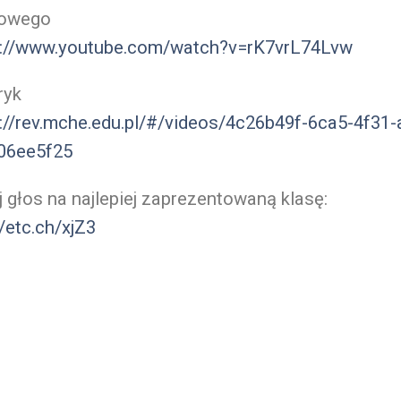
owego
s://www.youtube.com/watch?v=rK7vrL74Lvw
ryk
://rev.mche.edu.pl/#/videos/4c26b49f-6ca5-4f31-
06ee5f25
 głos na najlepiej zaprezentowaną klasę:
//etc.ch/xjZ3