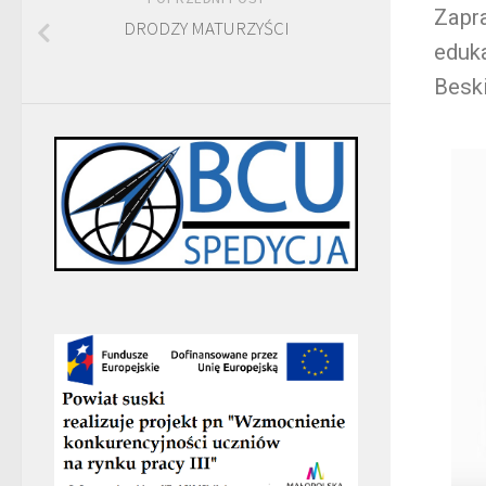
Zapr
DRODZY MATURZYŚCI
eduka
Besk