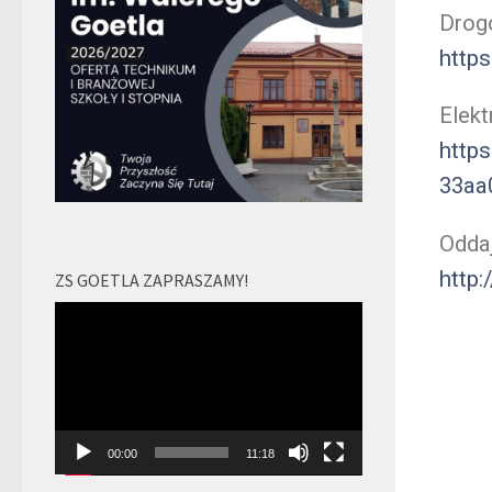
Drog
http
Elekt
https
33aa
Oddaj
http:
ZS GOETLA ZAPRASZAMY!
Odtwarzacz
video
00:00
11:18