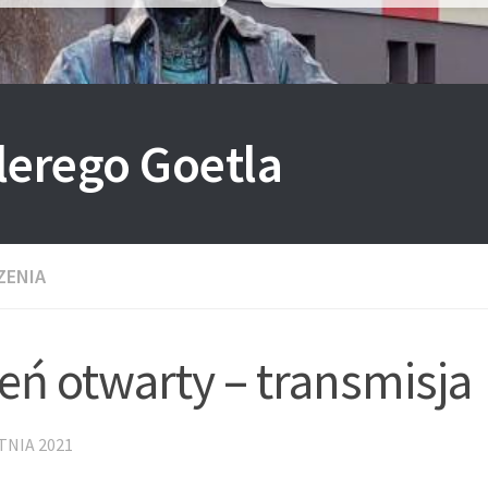
lerego Goetla
ZENIA
eń otwarty – transmisja
TNIA 2021