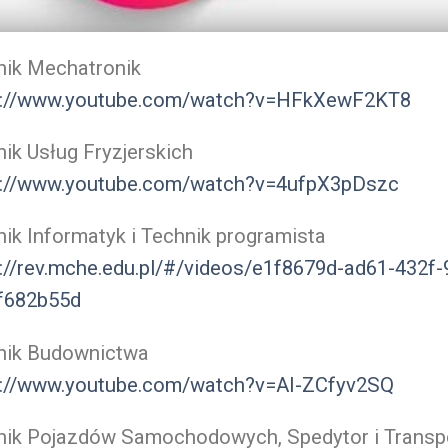
nik Mechatronik
s://www.youtube.com/watch?v=HFkXewF2KT8
ik Usług Fryzjerskich
s://www.youtube.com/watch?v=4ufpX3pDszc
ik Informatyk i Technik programista
://rev.mche.edu.pl/#/videos/e1f8679d-ad61-432f-
f682b55d
nik Budownictwa
s://www.youtube.com/watch?v=AI-ZCfyv2SQ
nik Pojazdów Samochodowych, Spedytor i Transp