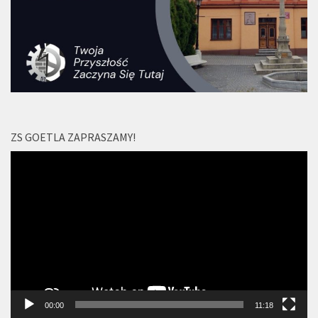
ZS GOETLA ZAPRASZAMY!
Odtwarzacz
video
00:00
11:18