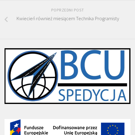
POPRZEDNI POST
Kwiecień również miesiącem Technika Programisty