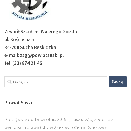
Zespół Szkół im. Walerego Goetla
ul. Kościelna 5
34-200 Sucha Beskidzka
e-mail: zsg@powiatsuski.pl
tel. (33) 874 21 46
Szukaj:
Powiat Suski
Począwszy od 18 kwietnia 2019 r., nasz urząd, zgodnie z
wymogami prawa (obowiązek wdrożenia Dyrektywy