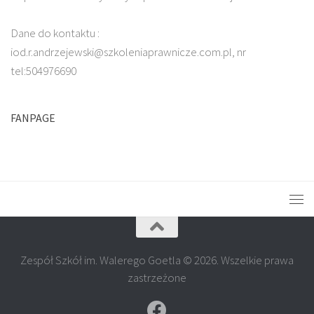
Dane do kontaktu :
iod.r.andrzejewski@szkoleniaprawnicze.com.pl, nr
tel:504976690
FANPAGE
Zespół Szkół im. Walerego Goetla © 2026. Wszelkie prawa
zastrzeżone