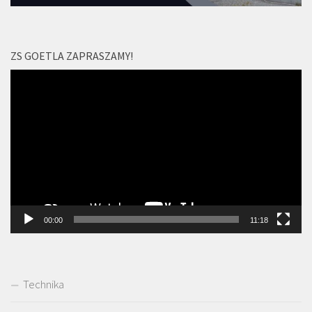
ZS GOETLA ZAPRASZAMY!
Odtwarzacz
video
00:00
11:18
Technika