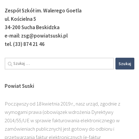
Zespół Szkół im. Walerego Goetla
ul. Kościelna 5
34-200 Sucha Beskidzka
e-mail: zsg@powiatsuski.pl
tel. (33) 874 21 46
Powiat Suski
Począwszy od 18 kwietnia 2019 r., nasz urząd, zgodnie z
wymogami prawa (obowiązek wdrożenia Dyrektywy
2014/55/UE w sprawie fakturowania elektronicznego w
zamówieniach publicznych) jest gotowy do odbioru i
przetwarzania faktur elektronicznych (e-faktur