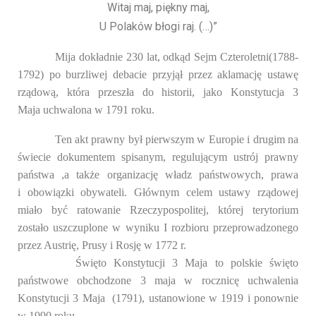
Witaj maj, piękny maj,
U Polaków błogi raj. (…)”
Mija dokładnie 230 lat, odkąd Sejm Czteroletni(1788-
1792) po burzliwej debacie przyjął przez aklamację ustawę
rządową, która przeszła do historii, jako Konstytucja 3
Maja uchwalona w 1791 roku.
Ten akt prawny był pierwszym w Europie i drugim na
świecie dokumentem spisanym, regulującym ustrój prawny
państwa ,a także organizację władz państwowych, prawa
i obowiązki obywateli. Głównym celem ustawy rządowej
miało być ratowanie Rzeczypospolitej, której terytorium
zostało uszczuplone w wyniku I rozbioru przeprowadzonego
przez Austrię, Prusy i Rosję w 1772 r.
Święto Konstytucji 3 Maja to polskie święto
państwowe
obchodzone 3 maja
w rocznicę uchwalenia
Konstytucji 3 Maja
(1791), ustanowione w 1919 i ponownie
w 1990 roku.