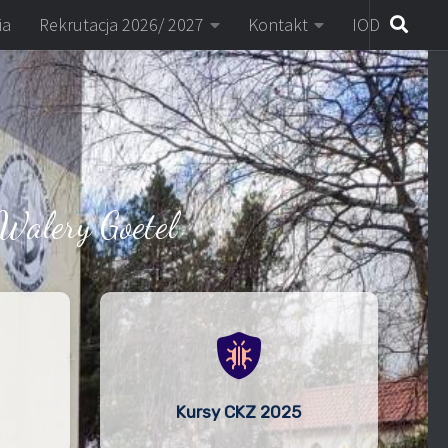
ia
Rekrutacja 2026/ 2027
Kontakt
IOD
Walery Goetel
Kursy CKZ 2025