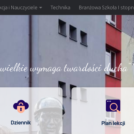
cja i Nauczyciele
Technika
Branżowa Szkoła I stopn
 wielkie wymaga twardości ducha" 
Dziennik
Plan lekcji