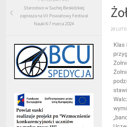
Żo
Starostwo w Suchej Beskidzkiej
zaprasza na VII Powiatowy Festiwal
Nauki 6-7 marca 2024
29 LUTE
Klas
przy
Żołni
Żołni
podz
stawi
Walcz
wymi
„ban
Uczes