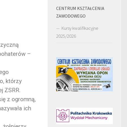
CENTRUM KSZTAŁCENIA
ZAWODOWEGO
Kursy kwalifikacyjne
2025/2026
uzyczną
 bohaterów –
nego
, którzy
jej ZSRR.
się z ogromną,
nazywała ich
 „żołnierzy