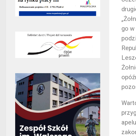
drugi
„Żołn
go w
podzi
Repu
Lesz
Żołni
opóź
pozos
Warto
przyg
apelu
zako