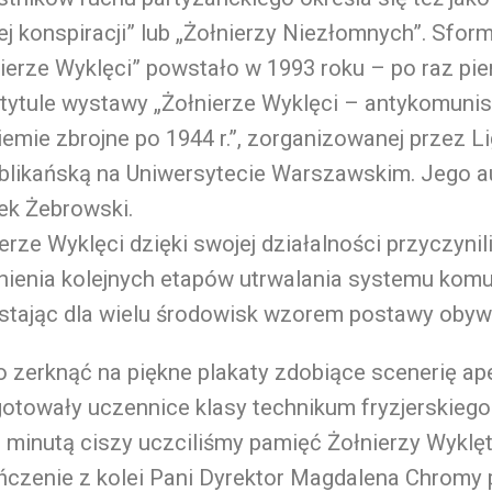
ej konspiracji” lub „Żołnierzy Niezłomnych”. Sfo
ierze Wyklęci” powstało w 1993 roku – po raz pi
 tytule wystawy „Żołnierze Wyklęci – antykomuni
emie zbrojne po 1944 r.”, zorganizowanej przez L
blikańską na Uniwersytecie Warszawskim. Jego a
ek Żebrowski.
erze Wyklęci dzięki swojej działalności przyczynili
nienia kolejnych etapów utrwalania systemu kom
tając dla wielu środowisk wzorem postawy obywa
 zerknąć na piękne plakaty zdobiące scenerię ape
otowały uczennice klasy technikum fryzjerskiego
 minutą ciszy uczciliśmy pamięć Żołnierzy Wyklę
ńczenie z kolei Pani Dyrektor Magdalena Chromy 