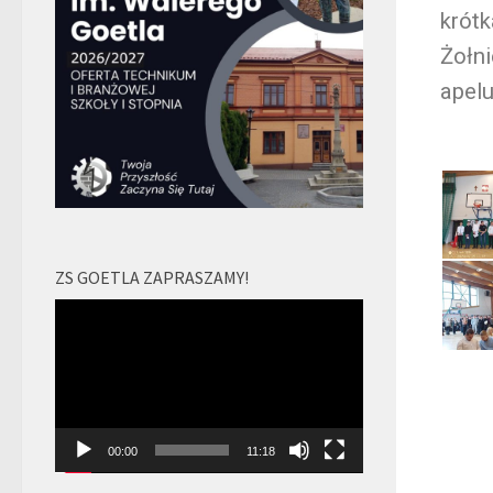
krótk
Żołn
apelu
ZS GOETLA ZAPRASZAMY!
Odtwarzacz
video
00:00
11:18