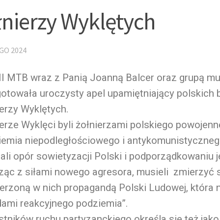
łnierzy Wyklętych
GO 2024
 II MTB wraz z Panią Joanną Balcer oraz grupą m
gotowała uroczysty apel upamiętniający polskich
erzy Wyklętych.
erze Wyklęci byli żołnierzami polskiego powojen
iemia niepodległościowego i antykomunistycznego
ali opór sowietyzacji Polski i podporządkowaniu 
ąc z siłami nowego agresora, musieli zmierzyć 
erzoną w nich propagandą Polski Ludowej, która 
dami reakcyjnego podziemia”.
tników ruchu partyzanckiego określa się też jako