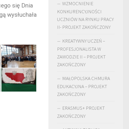
WZMOCNIENIE
cego się Dnia
KONKURENCYJNOŚCI
gą wysłuchała
UCZNIÓW NA RYNKU PRACY
II- PROJEKT ZAKOŃCZONY
KREATYWNY UCZEŃ –
PROFESJONALISTA W
ZAWODZIE II – PROJEKT
ZAKOŃCZONY
MAŁOPOLSKA CHMURA
EDUKACYJNA – PROJEKT
ZAKOŃCZONY
ERASMUS+ PROJEKT
ZAKOŃCZONY