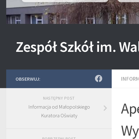
Zespół Szkół im. Wa
INFOR
OBSERWUJ:
NASTĘPNY POST
Ape
Informacja od Małopolskiego
Kuratora Oświaty
Wy
POPRZEDNI POST