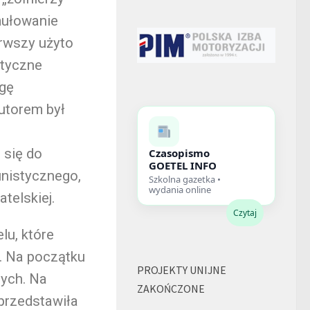
rmułowanie
erwszy użyto
styczne
igę
utorem był
 się do
Czasopismo
GOETEL INFO
unistycznego,
Szkolna gazetka •
wydania online
telskiej.
Czytaj
lu, które
. Na początku
PROJEKTY UNIJNE
tych. Na
ZAKOŃCZONE
przedstawiła