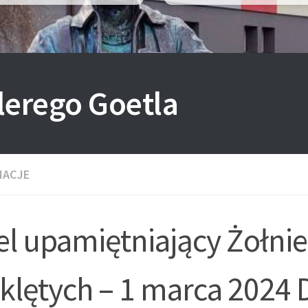
lerego Goetla
MACJE
l upamiętniający Żołnie
klętych – 1 marca 2024