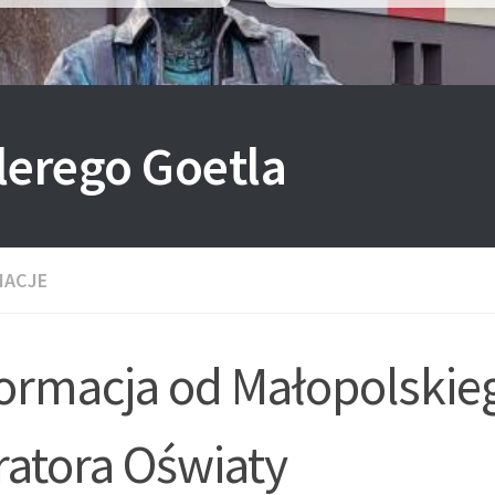
lerego Goetla
MACJE
formacja od Małopolskie
ratora Oświaty