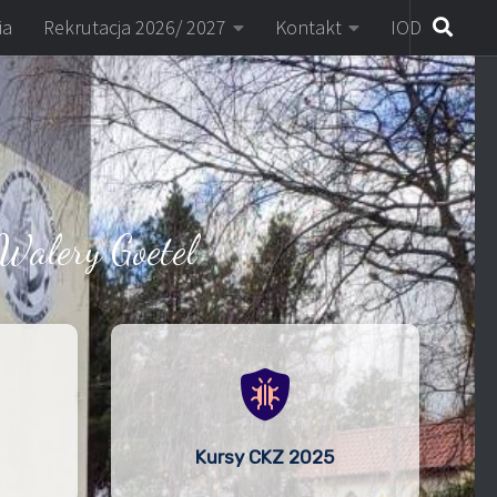
ia
Rekrutacja 2026/ 2027
Kontakt
IOD
Walery Goetel
Kursy CKZ 2025