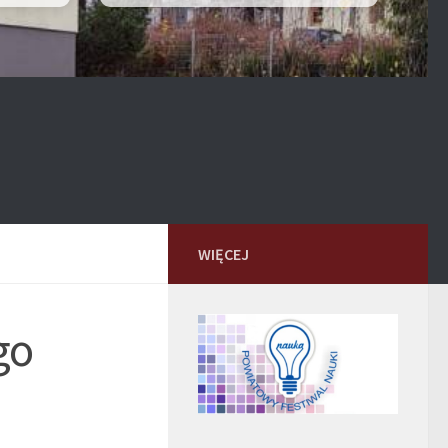
WIĘCEJ
go