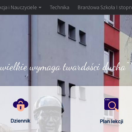
cja i Nauczyciele
Technika
Branżowa Szkoła I stopn
 wielkie wymaga twardości ducha" 
Dziennik
Plan lekcji