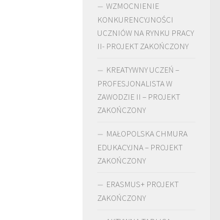
WZMOCNIENIE
KONKURENCYJNOŚCI
UCZNIÓW NA RYNKU PRACY
II- PROJEKT ZAKOŃCZONY
KREATYWNY UCZEŃ –
PROFESJONALISTA W
ZAWODZIE II – PROJEKT
ZAKOŃCZONY
MAŁOPOLSKA CHMURA
EDUKACYJNA – PROJEKT
ZAKOŃCZONY
ERASMUS+ PROJEKT
ZAKOŃCZONY