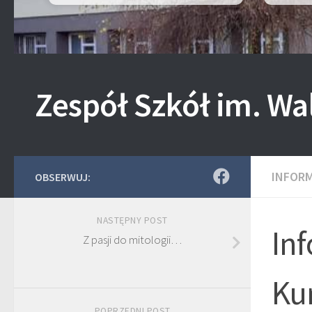
Zespół Szkół im. Wa
INFOR
OBSERWUJ:
NASTĘPNY POST
In
Z pasji do mitologii…
Ku
POPRZEDNI POST