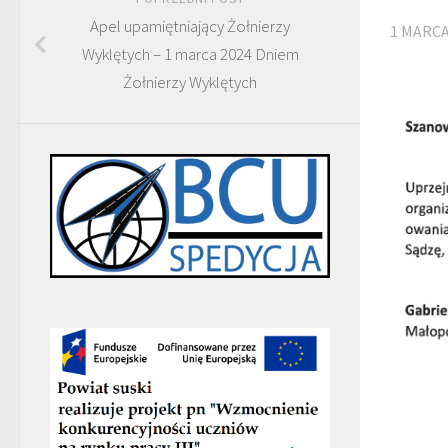
Apel upamiętniający Żołnierzy
1 MARCA
Wyklętych – 1 marca 2024 Dniem
Żołnierzy Wyklętych