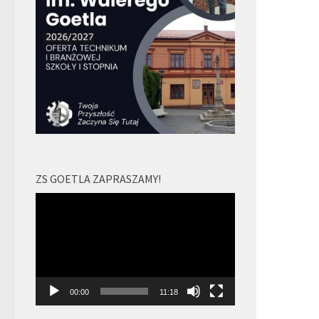
ZS GOETLA ZAPRASZAMY!
Odtwarzacz
video
00:00
11:18