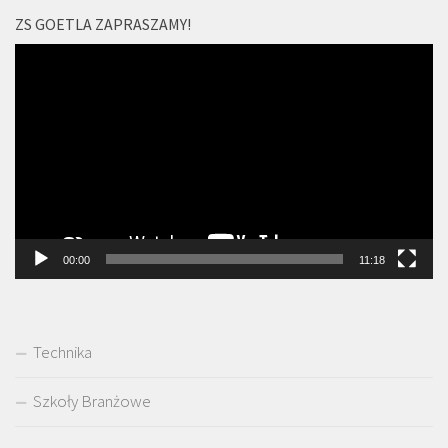
ZS GOETLA ZAPRASZAMY!
Odtwarzacz
video
00:00
11:18
Technika
Szkoły Branżowe