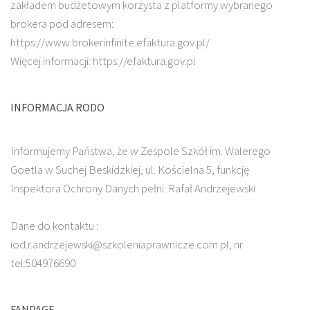
zakładem budżetowym korzysta z platformy wybranego
brokera pod adresem:
https://www.brokerinfinite.efaktura.gov.pl/
Więcej informacji: https://efaktura.gov.pl
INFORMACJA RODO
Informujemy Państwa, że w Zespole Szkół im. Walerego
Goetla w Suchej Beskidzkiej, ul. Kościelna 5, funkcję
Inspektora Ochrony Danych pełni: Rafał Andrzejewski
Dane do kontaktu :
iod.r.andrzejewski@szkoleniaprawnicze.com.pl, nr
tel:504976690
FANPAGE