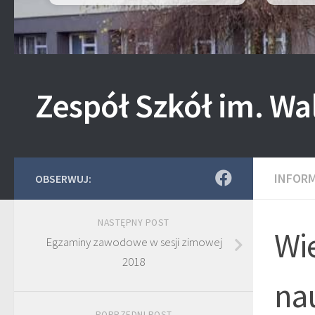
Zespół Szkół im. Wa
INFOR
OBSERWUJ:
NASTĘPNY POST
Wie
Egzaminy zawodowe w sesji zimowej
2018
nau
POPRZEDNI POST