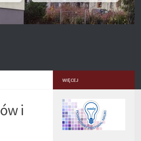
WIĘCEJ
iów i