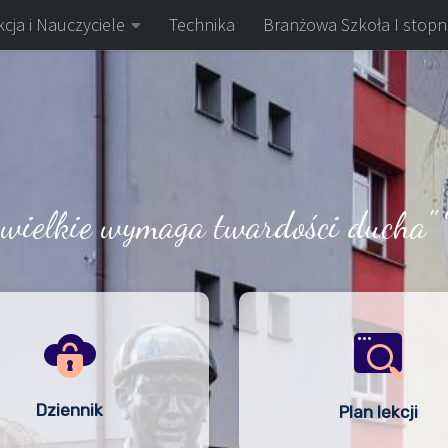
cja i Nauczyciele
Technika
Branżowa Szkoła I stopn
 wielkie wymaga twardości ducha" 
Dziennik
Plan lekcji