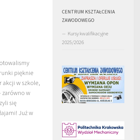
CENTRUM KSZTAŁCENIA
ZAWODOWEGO
Kursy kwalifikacyjne
2025/2026
gotowalismy
runki pięknie
akcji w szkole,
 – zarówno w
yli się
łajami! Już w