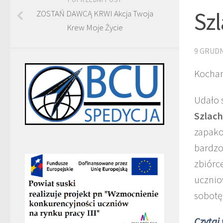
Szl
ZOSTAŃ DAWCĄ KRWI Akcja Twoja
Krew Moje Życie
9 GRUDN
Kochan
Udało 
Szlach
zapako
bardzo
zbiórce
ucznio
sobotę
Czytaj