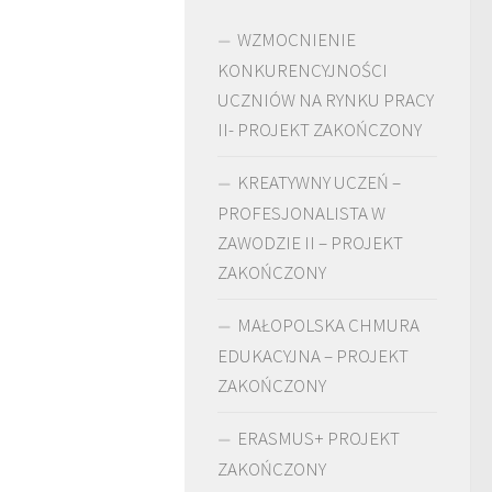
WZMOCNIENIE
KONKURENCYJNOŚCI
UCZNIÓW NA RYNKU PRACY
II- PROJEKT ZAKOŃCZONY
KREATYWNY UCZEŃ –
PROFESJONALISTA W
ZAWODZIE II – PROJEKT
ZAKOŃCZONY
MAŁOPOLSKA CHMURA
EDUKACYJNA – PROJEKT
ZAKOŃCZONY
ERASMUS+ PROJEKT
ZAKOŃCZONY