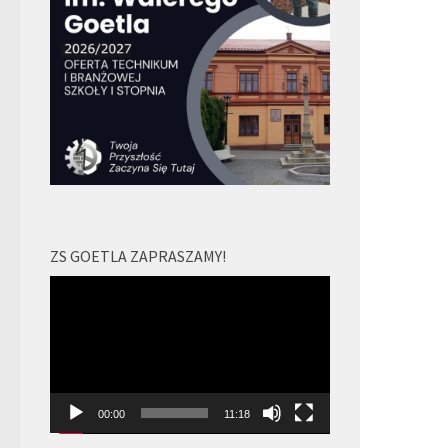
ZS GOETLA ZAPRASZAMY!
Odtwarzacz
video
00:00
11:18