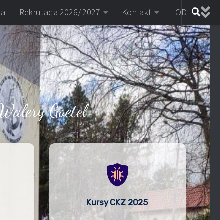
ia
Rekrutacja 2026/ 2027
Kontakt
IOD
Walery Goetel
Kursy CKZ 2025