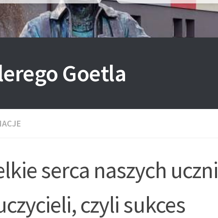
lerego Goetla
MACJE
lkie serca naszych uczn
czycieli, czyli sukces