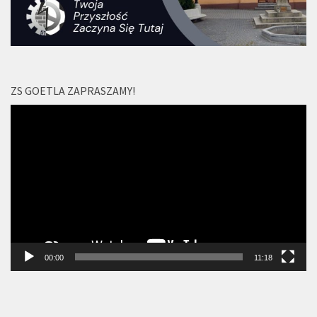
ZS GOETLA ZAPRASZAMY!
Odtwarzacz
video
00:00
11:18