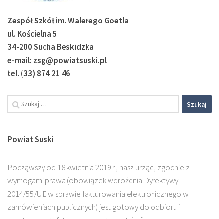
Zespół Szkół im. Walerego Goetla
ul. Kościelna 5
34-200 Sucha Beskidzka
e-mail: zsg@powiatsuski.pl
tel. (33) 874 21 46
Powiat Suski
Począwszy od 18 kwietnia 2019 r., nasz urząd, zgodnie z
wymogami prawa (obowiązek wdrożenia Dyrektywy
2014/55/UE w sprawie fakturowania elektronicznego w
zamówieniach publicznych) jest gotowy do odbioru i