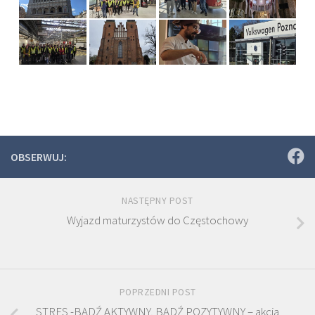
OBSERWUJ:
NASTĘPNY POST
Wyjazd maturzystów do Częstochowy
POPRZEDNI POST
STRES -BĄDŹ AKTYWNY, BĄDŹ POZYTYWNY – akcja