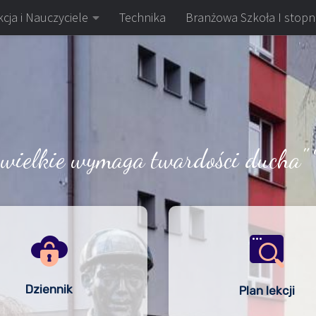
cja i Nauczyciele
Technika
Branżowa Szkoła I stopn
 wielkie wymaga twardości ducha" 
Dziennik
Plan lekcji