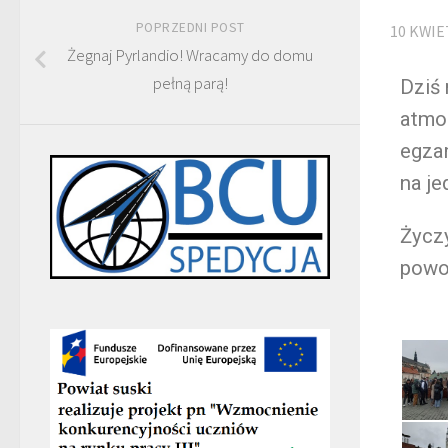
POPRZEDNI POST
10 KWIE
Żegnaj Pyrlandio! Wracamy do domu
pełną parą!
Dziś 
atmo
egzam
na je
Życz
powo