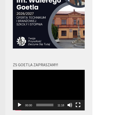
ZS GOETLA ZAPRASZAMY!
Odtwarzacz
video
00:00
11:18