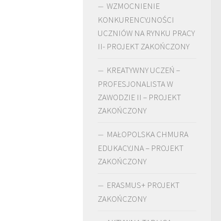
WZMOCNIENIE
KONKURENCYJNOŚCI
UCZNIÓW NA RYNKU PRACY
II- PROJEKT ZAKOŃCZONY
KREATYWNY UCZEŃ –
PROFESJONALISTA W
ZAWODZIE II – PROJEKT
ZAKOŃCZONY
MAŁOPOLSKA CHMURA
EDUKACYJNA – PROJEKT
ZAKOŃCZONY
ERASMUS+ PROJEKT
ZAKOŃCZONY