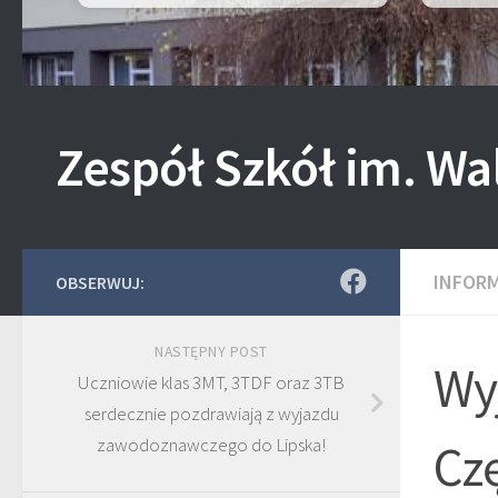
Zespół Szkół im. Wa
INFOR
OBSERWUJ:
NASTĘPNY POST
Wy
Uczniowie klas 3MT, 3TDF oraz 3TB
serdecznie pozdrawiają z wyjazdu
zawodoznawczego do Lipska!
Cz