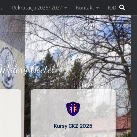
ia
Rekrutacja 2026/ 2027
Kontakt
IOD
Walery Goetel
Kursy CKZ 2025