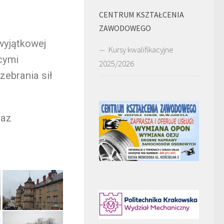
CENTRUM KSZTAŁCENIA
ZAWODOWEGO
wyjątkowej
Kursy kwalifikacyjne
cymi
2025/2026
zebrania sił
raz