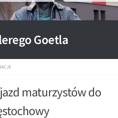
lerego Goetla
MACJE
jazd maturzystów do
ęstochowy