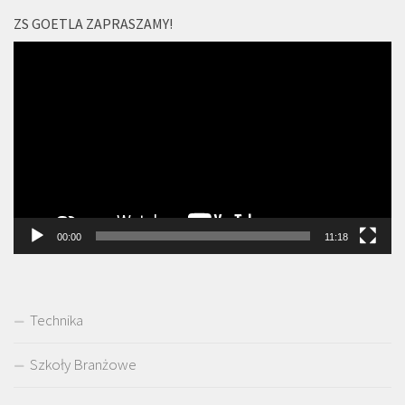
ZS GOETLA ZAPRASZAMY!
Odtwarzacz
video
00:00
11:18
Technika
Szkoły Branżowe