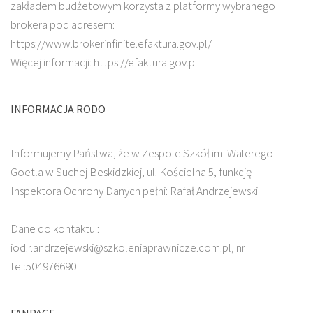
zakładem budżetowym korzysta z platformy wybranego
brokera pod adresem:
https://www.brokerinfinite.efaktura.gov.pl/
Więcej informacji: https://efaktura.gov.pl
INFORMACJA RODO
Informujemy Państwa, że w Zespole Szkół im. Walerego
Goetla w Suchej Beskidzkiej, ul. Kościelna 5, funkcję
Inspektora Ochrony Danych pełni: Rafał Andrzejewski
Dane do kontaktu :
iod.r.andrzejewski@szkoleniaprawnicze.com.pl, nr
tel:504976690