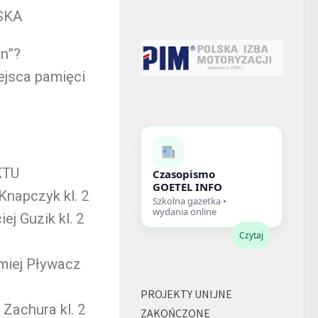
SKA
n”?
jsca pamięci
KTU
Czasopismo
GOETEL INFO
 Knapczyk kl. 2
Szkolna gazetka •
wydania online
ej Guzik kl. 2
Czytaj
omiej Pływacz
PROJEKTY UNIJNE
 Zachura kl. 2
ZAKOŃCZONE