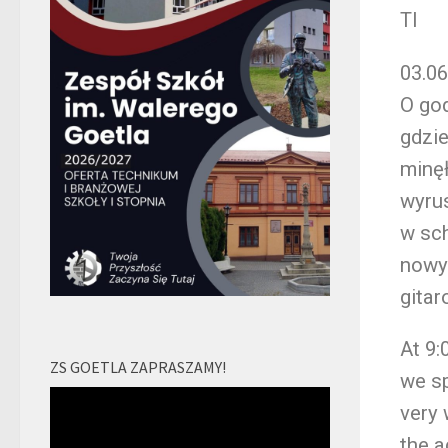
TI
03.06
O god
gdzie
minęł
wyru
w sc
nowyc
gitar
At 9:
ZS GOETLA ZAPRASZAMY!
we sp
Odtwarzacz
very 
video
the 