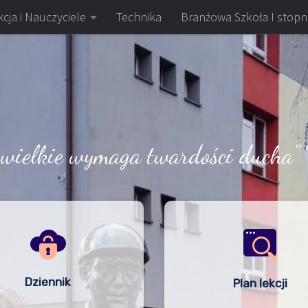
cja i Nauczyciele
Technika
Branżowa Szkoła I stopn
 wielkie wymaga twardości ducha" 
Dziennik
Plan lekcji