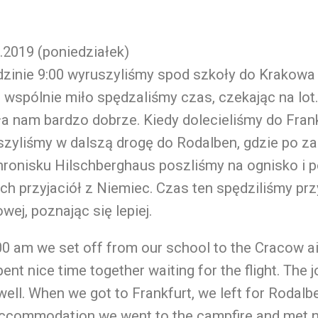
.2019 (poniedziałek)
zinie 9:00 wyruszyliśmy spod szkoły do Krakowa 
 wspólnie miło spędzaliśmy czas, czekając na lot
a nam bardzo dobrze. Kiedy dolecieliśmy do Frank
szyliśmy w dalszą drogę do Rodalben, gdzie po z
hronisku Hilschberghaus poszliśmy na ognisko i 
h przyjaciół z Niemiec. Czas ten spędziliśmy pr
owej, poznając się lepiej.
00 am we set off from our school to the Cracow a
ent nice time together waiting for the flight. The
well. When we got to Frankfurt, we left for Rodalb
accommodation we went to the campfire and met n