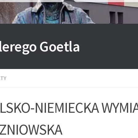
lerego Goetla
KTY
LSKO-NIEMIECKA WYMI
ZNIOWSKA