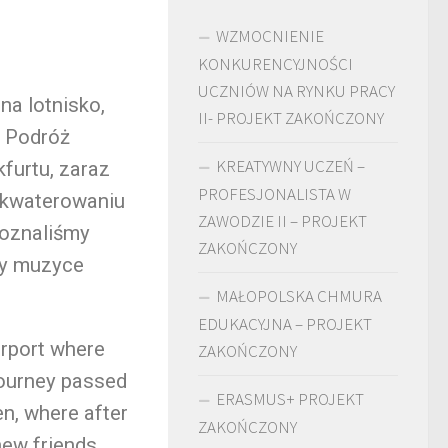
WZMOCNIENIE
KONKURENCYJNOŚCI
UCZNIÓW NA RYNKU PRACY
na lotnisko,
II- PROJEKT ZAKOŃCZONY
. Podróż
KREATYWNY UCZEŃ –
furtu, zaraz
PROFESJONALISTA W
akwaterowaniu
ZAWODZIE II – PROJEKT
poznaliśmy
ZAKOŃCZONY
zy muzyce
MAŁOPOLSKA CHMURA
EDUKACYJNA – PROJEKT
irport where
ZAKOŃCZONY
 journey passed
ERASMUS+ PROJEKT
en, where after
ZAKOŃCZONY
ew friends