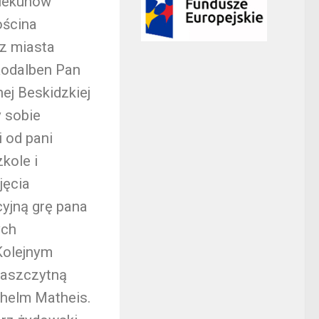
piekunów
ościna
z miasta
Rodalben Pan
ej Beskidzkiej
 sobie
 od pani
kole i
jęcia
cyjną grę pana
ych
 Kolejnym
zaszczytną
lhelm Matheis.