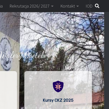
ia
Rekrutacja 2026/ 2027
Kontakt
IOD
Walery Goetel
Kursy CKZ 2025