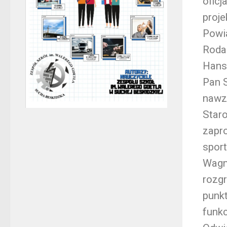
oficj
proje
Powi
Roda
Hans-
Pan 
nawz
Staro
zapro
sport
Wagne
rozgr
punk
funkc