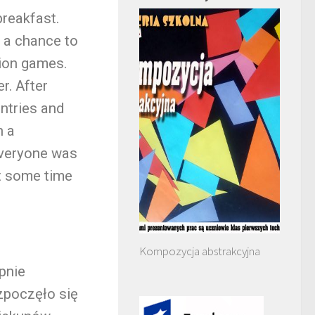
breakfast.
 a chance to
tion games.
er. After
ntries and
n a
 Everyone was
t some time
Kompozycja abstrakcyjna
pnie
zpoczęło się