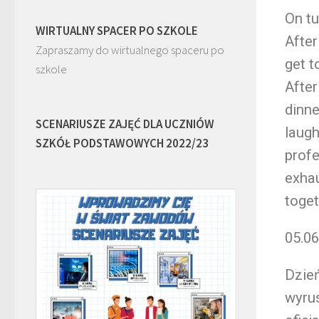
On tu
WIRTUALNY SPACER PO SZKOLE
After
Zapraszamy do wirtualnego spaceru po
get t
szkole
After
dinne
SCENARIUSZE ZAJĘĆ DLA UCZNIÓW
laugh
SZKÓŁ PODSTAWOWYCH 2022/23
profe
exhau
toget
05.06
Dzień
wyrus