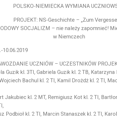
POLSKO-NIEMIECKA WYMIANA UCZNIOW
PROJEKT: NS-Geschichte – „Zum Vergesse
ODOWY SOCJALIZM – nie należy zapomnieć! Mie
w Niemczech
.-10.06.2019
AWOZDANIE UCZNIÓW – UCZESTNIKÓW PROJE
la Guzik kl. 3TI, Gabriela Guzik kl. 2 TB, Katarzyna
Wojciech Bachul kl. 2 TI, Kamil Drożdż kl. 2 TI, Maci
t Jakubiec kl. 2 MT, Remigiusz Kot kl. 2 TI, Bartł
TI,
z Podbioł kl. 2 TI, Marcin Stanaszek kl. 2 TI, Karol