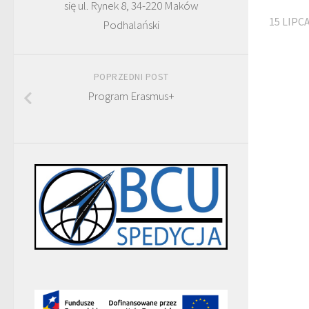
się ul. Rynek 8, 34-220 Maków
15 LIPC
Podhalański
POPRZEDNI POST
Program Erasmus+