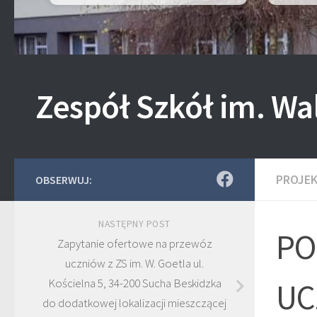
Zespół Szkół im. Wa
PROJE
OBSERWUJ:
NASTĘPNY POST
PO
Zapytanie ofertowe na przewóz
uczniów z ZS im. W. Goetla ul.
Kościelna 5, 34-200 Sucha Beskidzka
UC
do dodatkowej lokalizacji mieszczącej