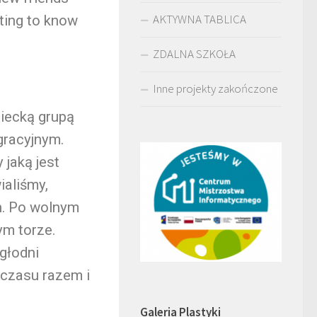
AKTYWNA TABLICA
ting to know
ZDALNA SZKOŁA
Inne projekty zakończone
iecką grupą
gracyjnym.
jaką jest
ialiśmy,
h. Po wolnym
ym torze.
głodni
 czasu razem i
Galeria Plastyki