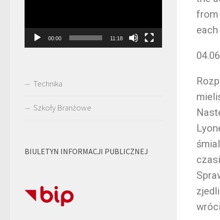
from 
each 
00:00
11:18
04.06
Rozp
Technika
mieli
Szkoły Branżowe
Nastę
Lyone
śmial
BIULETYN INFORMACJI PUBLICZNEJ
czasi
Spraw
zjedl
wróci