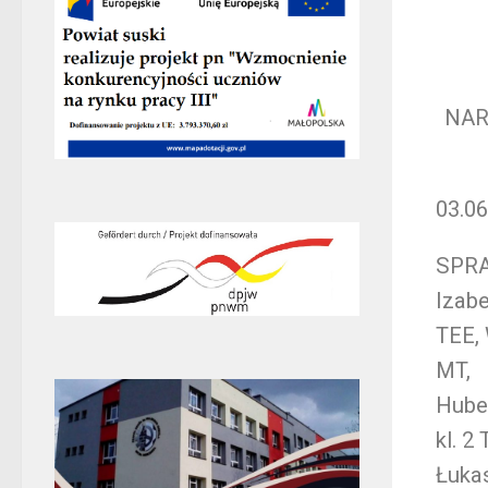
NAR
03.06
SPR
Izabe
TEE, 
MT,
Huber
kl. 2 
Łukas