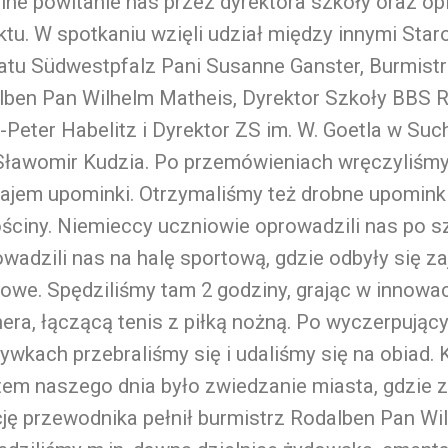
alne powitanie nas przez dyrektora szkoły oraz o
ktu. W spotkaniu wzięli udział między innymi Star
atu Südwestpfalz Pani Susanne Ganster, Burmistr
lben Pan Wilhelm Matheis, Dyrektor Szkoły BBS 
Peter Habelitz i Dyrektor ZS im. W. Goetla w Such
Sławomir Kudzia. Po przemówieniach wręczyliśmy
ajem upominki. Otrzymaliśmy też drobne upominki
ściny. Niemieccy uczniowie oprowadzili nas po sz
wadzili nas na halę sportową, gdzie odbyły się za
owe. Spędziliśmy tam 2 godziny, grając w innowa
ra, łączącą tenis z piłką nożną. Po wyczerpując
ywkach przebraliśmy się i udaliśmy się na obiad.
tem naszego dnia było zwiedzanie miasta, gdzie 
ję przewodnika pełnił burmistrz Rodalben Pan Wi