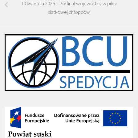
10 kwietnia 2026 – Półfinał wojewódzki w piłce
siatkowej chłopców