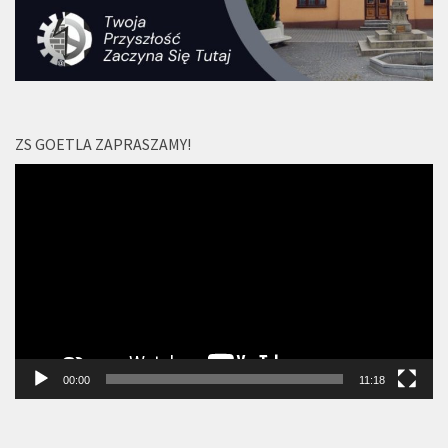
ZS GOETLA ZAPRASZAMY!
Odtwarzacz
video
00:00
11:18