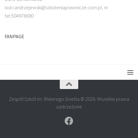
iod.r.andrzejewski@szkoleniaprawnicze.com.pl, nr
tel:504976690
FANPAGE
Zespół Szkół im. Walerego Goetla © 2026. Wszelkie prawa
zastrzeżone