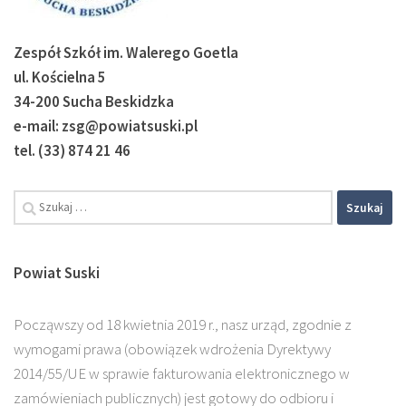
Zespół Szkół im. Walerego Goetla
ul. Kościelna 5
34-200 Sucha Beskidzka
e-mail: zsg@powiatsuski.pl
tel. (33) 874 21 46
Szukaj:
Powiat Suski
Począwszy od 18 kwietnia 2019 r., nasz urząd, zgodnie z
wymogami prawa (obowiązek wdrożenia Dyrektywy
2014/55/UE w sprawie fakturowania elektronicznego w
zamówieniach publicznych) jest gotowy do odbioru i