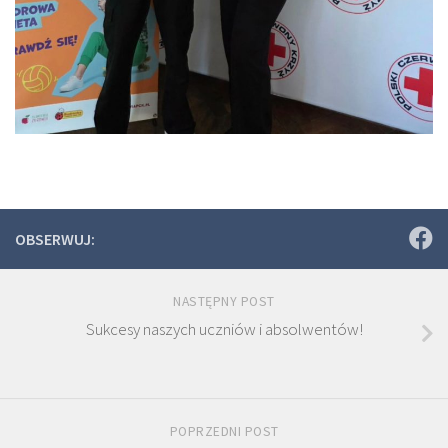
OBSERWUJ:
NASTĘPNY POST
Sukcesy naszych uczniów i absolwentów!
POPRZEDNI POST