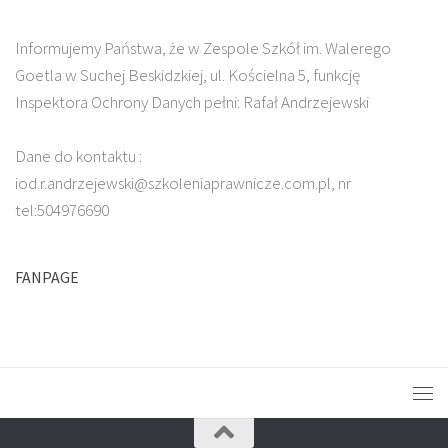
Informujemy Państwa, że w Zespole Szkół im. Walerego
Goetla w Suchej Beskidzkiej, ul. Kościelna 5, funkcję
Inspektora Ochrony Danych pełni: Rafał Andrzejewski
Dane do kontaktu :
iod.r.andrzejewski@szkoleniaprawnicze.com.pl, nr
tel:504976690
FANPAGE