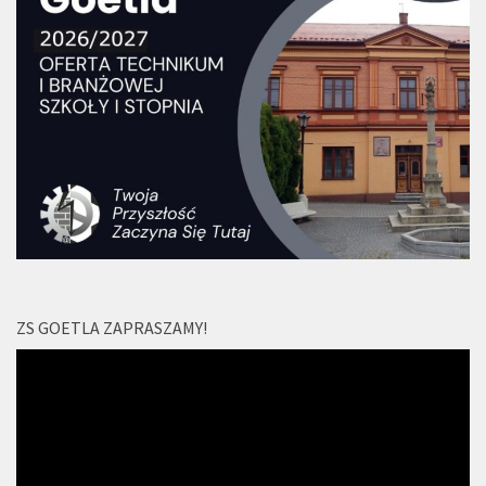
ZS GOETLA ZAPRASZAMY!
Odtwarzacz
video