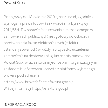
Powiat Suski
Począwszy od 18 kwietnia 2019 r., nasz urząd, zgodnie z
wymogami prawa (obowiązek wdrożenia Dyrektywy
2014/55/UE w sprawie fakturowania elektronicznego w
zamówieniach publicznych) jest gotowy do odbioru i
przetwarzania faktur elektronicznych (e-faktur
ustandaryzowanych) w każdym przypadku udzielenia
zamówienia na dostawy, usługi lub roboty budowlane.
Powiat Suski wraz ze swoimi jednostkami organizacyjnymi i
zakładem budżetowym korzysta z platformy wybranego
brokera pod adresem:
https://www.brokerinfinite.efaktura.gov.pl/
Więcej informacji: https://efaktura.gov.pl
INFORMACJA RODO