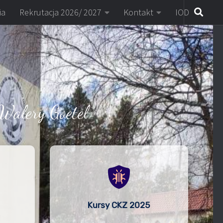
ia
Rekrutacja 2026/ 2027
Kontakt
IOD
Walery Goetel
Kursy CKZ 2025