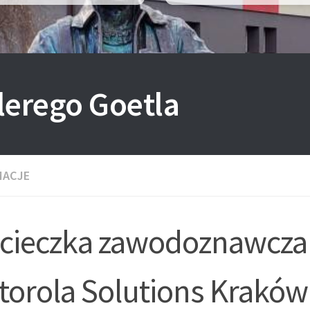
lerego Goetla
MACJE
cieczka zawodoznawcza
torola Solutions Kraków