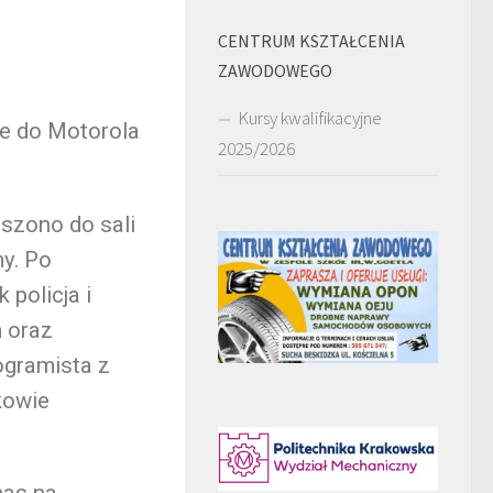
CENTRUM KSZTAŁCENIA
ZAWODOWEGO
Kursy kwalifikacyjne
ce do Motorola
2025/2026
szono do sali
my. Po
 policja i
m oraz
ogramista z
kowie
nas na