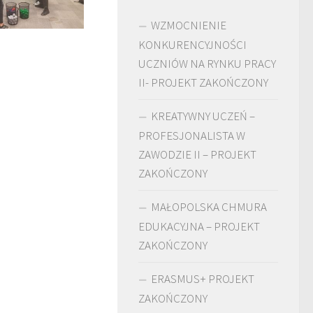
WZMOCNIENIE
KONKURENCYJNOŚCI
UCZNIÓW NA RYNKU PRACY
II- PROJEKT ZAKOŃCZONY
KREATYWNY UCZEŃ –
PROFESJONALISTA W
ZAWODZIE II – PROJEKT
ZAKOŃCZONY
MAŁOPOLSKA CHMURA
EDUKACYJNA – PROJEKT
ZAKOŃCZONY
ERASMUS+ PROJEKT
ZAKOŃCZONY