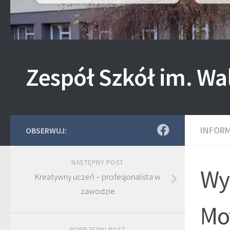
Zespół Szkół im. Wa
INFOR
OBSERWUJ:
NASTĘPNY POST
Wy
Kreatywny uczeń – profesjonalista w
zawodzie
Mo
POPRZEDNI POST