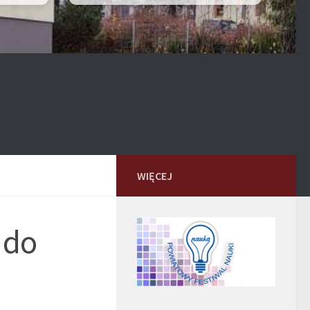
WIĘCEJ
 do