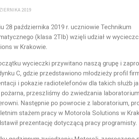
ZIERNIKA 2019
u 28 października 2019 r. uczniowie Technikum
matycznego (klasa 2TIb) wzięli udział w wyciecz
ions w Krakowie.
czątku wycieczki przywitano naszą grupę i zapro
ynku C, gdzie przedstawiono młodzieży profil fir
ntacji i pokazie radiotelefonów dla takich służb jak
 pożarna, przeszliśmy do zwiedzania laboratoriu
rowni. Następnie po powrocie z laboratorium, pr
oletnim stażem pracy w Motorola Solutions w Kra
stawił prezentację dotyczącą pracy programisty.
ilku godzinnym zwiedzaniu Motoroli, zaproszono 