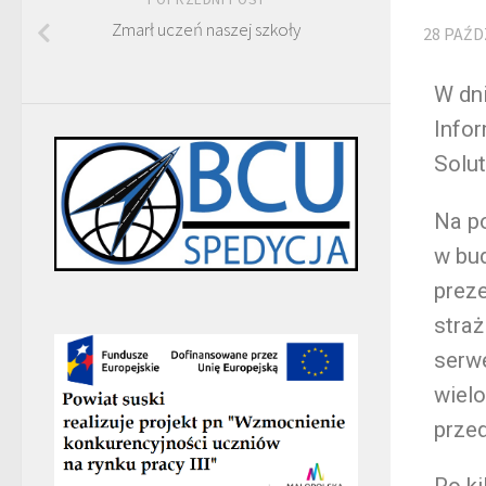
Zmarł uczeń naszej szkoły
28 PAŹD
W dni
Infor
Solut
Na po
w bud
preze
straż
serwe
wiel
przed
Po k