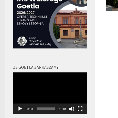
ZS GOETLA ZAPRASZAMY!
Odtwarzacz
video
00:00
11:18