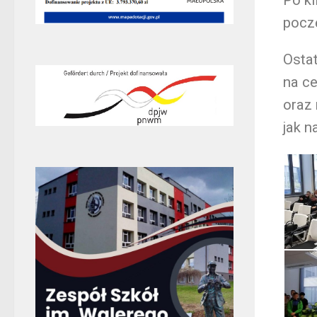
pocz
Ostat
na ce
oraz 
jak n