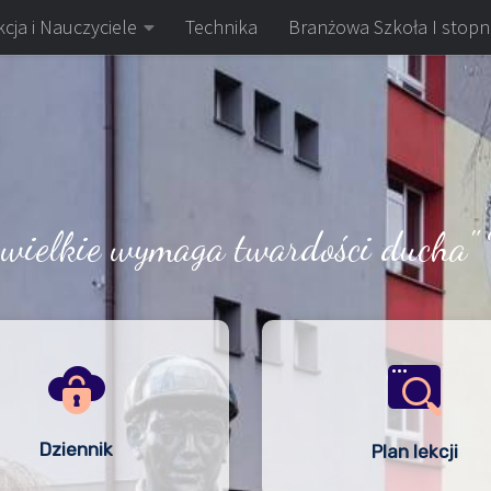
cja i Nauczyciele
Technika
Branżowa Szkoła I stopn
 wielkie wymaga twardości ducha" 
Dziennik
Plan lekcji