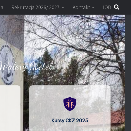
ia
Rekrutacja 2026/ 2027
Kontakt
IOD
Walery Goetel
Kursy CKZ 2025