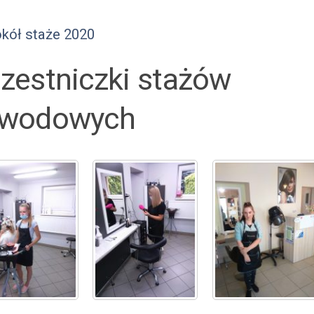
okół staże 2020
zestniczki stażów
awodowych