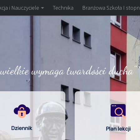
cja i Nauczyciele
Technika
Branżowa Szkoła I stopn
 wielkie wymaga twardości ducha" 
Dziennik
Plan lekcji