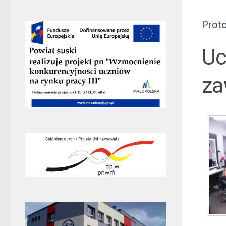
Prot
Uc
z