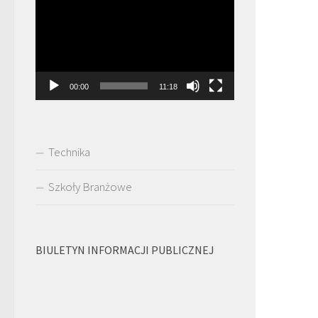
video
00:00
11:18
Technika
Szkoły Branżowe
BIULETYN INFORMACJI PUBLICZNEJ