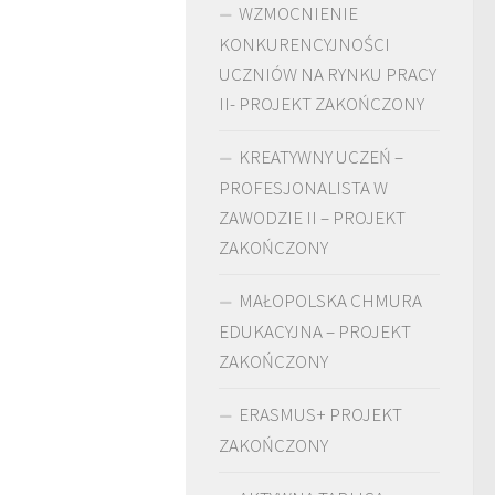
WZMOCNIENIE
KONKURENCYJNOŚCI
UCZNIÓW NA RYNKU PRACY
II- PROJEKT ZAKOŃCZONY
KREATYWNY UCZEŃ –
PROFESJONALISTA W
ZAWODZIE II – PROJEKT
ZAKOŃCZONY
MAŁOPOLSKA CHMURA
EDUKACYJNA – PROJEKT
ZAKOŃCZONY
ERASMUS+ PROJEKT
ZAKOŃCZONY