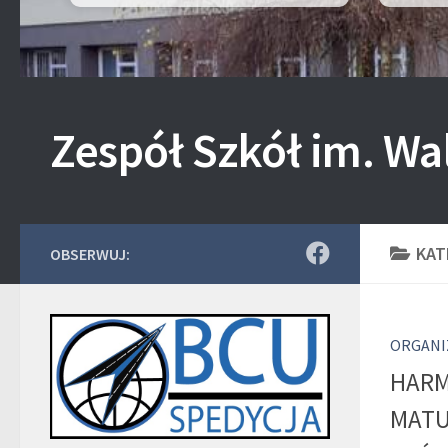
Zespół Szkół im. Wa
KAT
OBSERWUJ:
ORGANI
HARM
MATU