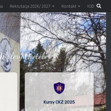
ia
Rekrutacja 2026/ 2027
Kontakt
IOD
Walery Goetel
Kursy CKZ 2025