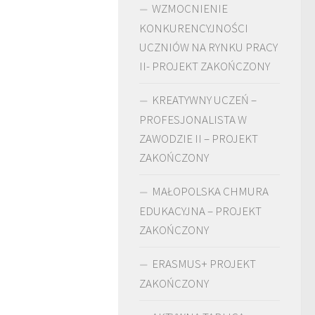
WZMOCNIENIE
KONKURENCYJNOŚCI
UCZNIÓW NA RYNKU PRACY
II- PROJEKT ZAKOŃCZONY
KREATYWNY UCZEŃ –
PROFESJONALISTA W
ZAWODZIE II – PROJEKT
ZAKOŃCZONY
MAŁOPOLSKA CHMURA
EDUKACYJNA – PROJEKT
ZAKOŃCZONY
ERASMUS+ PROJEKT
ZAKOŃCZONY