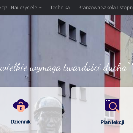
cja i Nauczyciele
Technika
Branżowa Szkoła I stopn
 wielkie wymaga twardości ducha" 
Dziennik
Plan lekcji