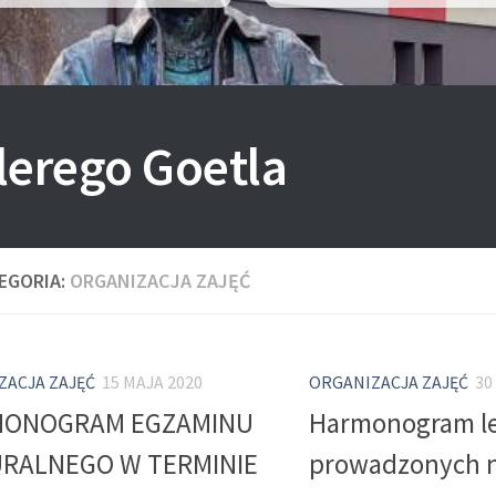
lerego Goetla
EGORIA:
ORGANIZACJA ZAJĘĆ
ZACJA ZAJĘĆ
15 MAJA 2020
ORGANIZACJA ZAJĘĆ
30
ONOGRAM EGZAMINU
Harmonogram le
RALNEGO W TERMINIE
prowadzonych n