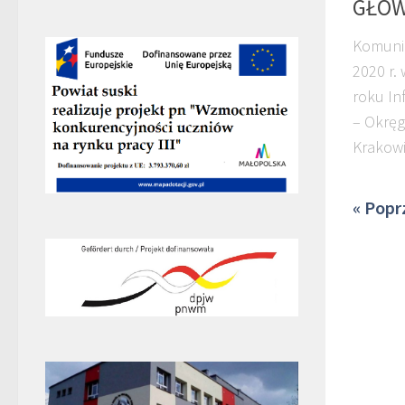
GŁÓ
Komunik
2020 r.
roku In
– Okręg
Krakow
« Popr