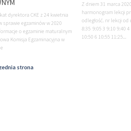
WNYM
Z dniem 31 marca 202
harmonogram lekcji p
at dyrektora CKE z 24 kwietnia
odległość. nr lekcji od 
 w sprawie egzaminów w 2020
8:35 9:05 3 9:10 9:40 4
formacje o egzaminie maturalnym
10:50 6 10:55 11:25...
owa Komisja Egzaminacyjna w
ie
zednia strona