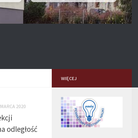
WIĘCEJ
 MARCA 2020
kcji
a odległość