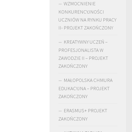
WZMOCNIENIE
KONKURENCYJNOŚCI
UCZNIÓW NA RYNKU PRACY
II- PROJEKT ZAKOŃCZONY
KREATYWNY UCZEŃ –
PROFESJONALISTA W
ZAWODZIE II – PROJEKT
ZAKOŃCZONY
MAŁOPOLSKA CHMURA
EDUKACYJNA – PROJEKT
ZAKOŃCZONY
ERASMUS+ PROJEKT
ZAKOŃCZONY