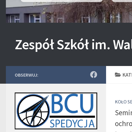
Zespół Szkół im. Wa
KAT
OBSERWUJ:
KOŁO S
Semin
ochro