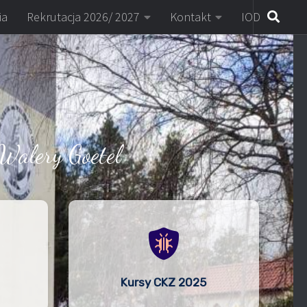
ia
Rekrutacja 2026/ 2027
Kontakt
IOD
Walery Goetel
Kursy CKZ 2025