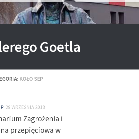
lerego Goetla
EGORIA:
KOŁO SEP
EP
29 WRZEŚNIA 2018
arium Zagrożenia i
na przepięciowa w