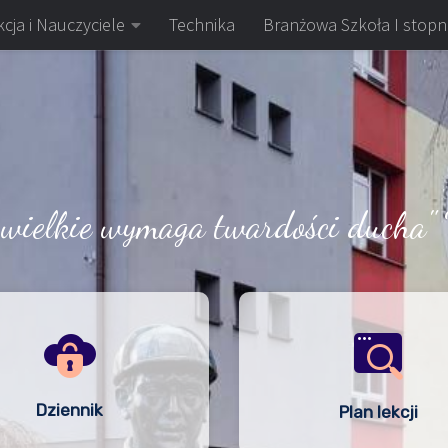
cja i Nauczyciele
Technika
Branżowa Szkoła I stopn
 wielkie wymaga twardości ducha" 
Dziennik
Plan lekcji