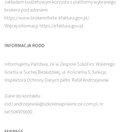
zakładem budżetowym korzysta z platformy wybranego
brokera pod adresem:
https://www.brokerinfinite.efaktura.gov.pl/
Więcej informacji: https://efaktura.gov.pl
INFORMACJA RODO
Informujemy Państwa, że w Zespole Szkół im. Walerego
Goetla w Suchej Beskidzkiej, ul. Kościelna 5, funkcję
Inspektora Ochrony Danych pełni: Rafał Andrzejewski
Dane do kontaktu :
iod.r.andrzejewski@szkoleniaprawnicze.com.pl, nr
tel:504976690
FANPAGE