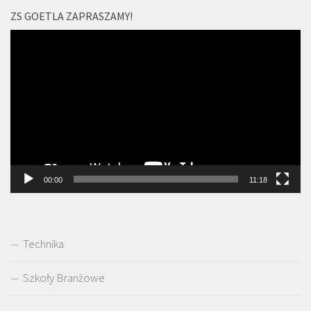
ZS GOETLA ZAPRASZAMY!
Odtwarzacz
video
00:00
11:18
Technika
Szkoły Branżowe