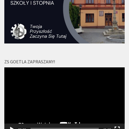
ZS GOETLA ZAPRASZAMY!
Odtwarzacz
video