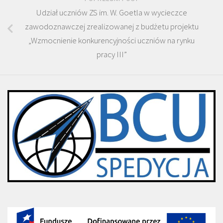
Udział uczniów ZS im. W. Goetla w wycieczce
zawodoznawczej zrealizowanej z budżetu projektu
„Wzmocnienie konkurencyjności uczniów na rynku
pracy III”