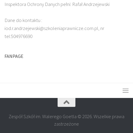
Inspektora Ochrony Danych pełni: Rafał Andrzejewski
Dane do kontaktu :
iod.r.andrzejewski@szkoleniaprawnicze.com.pl, nr
tel:504976690
FANPAGE
Zespół Szkół im. Walerego Goetla © 2026. Wszelkie prawa
zastrzeżone