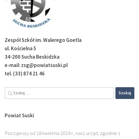
Zespół Szkół im. Walerego Goetla
ul. Kościelna 5
34-200 Sucha Beskidzka
e-mail: zsg@powiatsuski.pl
tel. (33) 874 21 46
Powiat Suski
Począwszy od 18 kwietnia 2019 r., nasz urząd, zgodnie z