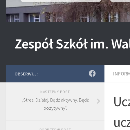
Zespół Szkół im. Wa
INFOR
OBSERWUJ:
NASTĘPNY POST
Ucz
„Stres. Działaj. Bądź aktywny. Bądź
pozytywny”.
ucz
POPRZEDNI POST