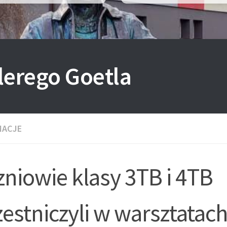
lerego Goetla
MACJE
niowie klasy 3TB i 4TB
estniczyli w warsztatac