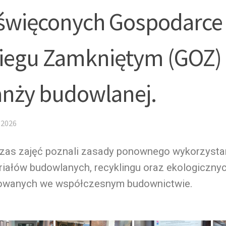
święconych Gospodarce
iegu Zamkniętym (GOZ)
anży budowlanej.
 2026
zas zajęć poznali zasady ponownego wykorzysta
riałów budowlanych, recyklingu oraz ekologiczny
owanych we współczesnym budownictwie.