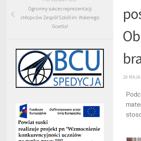
po
Ogromny sukces reprezentacji
chłopców Zespół Szkół im. Walerego
Goetla!
Ob
br
26 MAJA
Podc
mate
stos