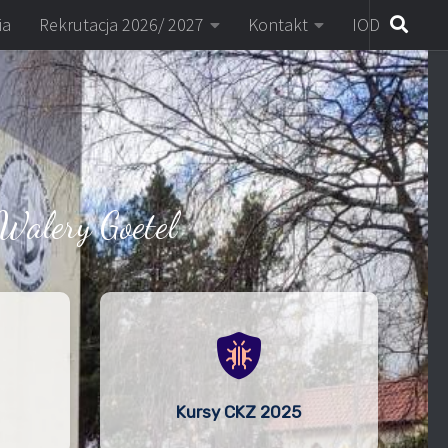
ia
Rekrutacja 2026/ 2027
Kontakt
IOD
Walery Goetel
Kursy CKZ 2025