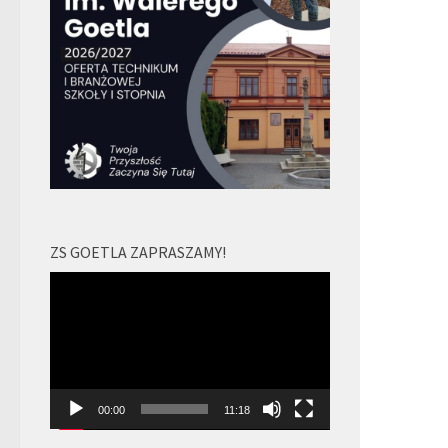
ZS GOETLA ZAPRASZAMY!
Odtwarzacz
video
00:00
11:18