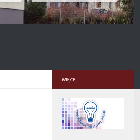
WIĘCEJ
h