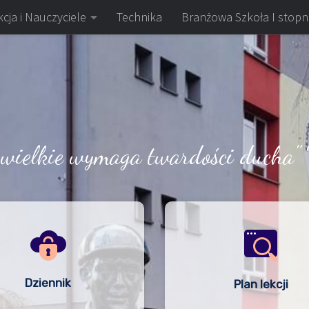
cja i Nauczyciele
Technika
Branżowa Szkoła I stopn
 wielkie wymaga twardości ducha" 
Dziennik
Plan lekcji