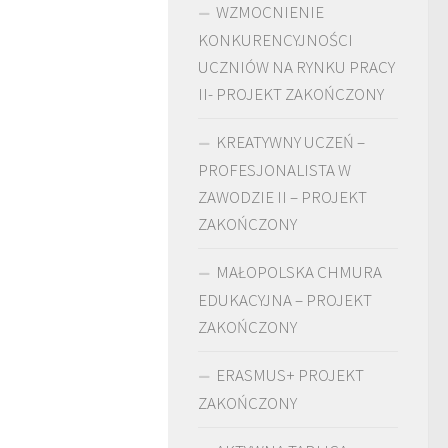
WZMOCNIENIE
KONKURENCYJNOŚCI
UCZNIÓW NA RYNKU PRACY
II- PROJEKT ZAKOŃCZONY
KREATYWNY UCZEŃ –
PROFESJONALISTA W
ZAWODZIE II – PROJEKT
ZAKOŃCZONY
MAŁOPOLSKA CHMURA
EDUKACYJNA – PROJEKT
ZAKOŃCZONY
ERASMUS+ PROJEKT
ZAKOŃCZONY